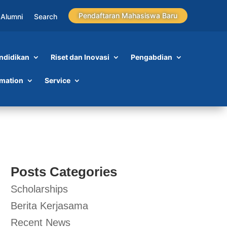
Pendaftaran Mahasiswa Baru
Alumni
Search
ndidikan
Riset dan Inovasi
Pengabdian
rmation
Service
Posts Categories
Scholarships
Berita Kerjasama
Recent News