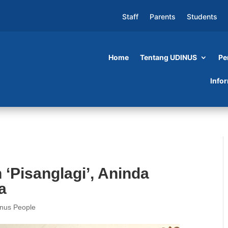
Staff
Parents
Students
Home
Tentang UDINUS
Pe
gi’, Aninda Upayakan Cita-Citanya
Info
 ‘Pisanglagi’, Aninda
a
inus People