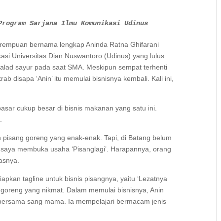
Program Sarjana Ilmu Komunikasi Udinus
perempuan bernama lengkap Aninda Ratna Ghifarani
asi Universitas Dian Nuswantoro (Udinus) yang lulus
alad sayur pada saat SMA. Meskipun sempat terhenti
rab disapa ‘Anin’ itu memulai bisnisnya kembali. Kali ini,
asar cukup besar di bisnis makanan yang satu ini.
.
 pisang goreng yang enak-enak. Tapi, di Batang belum
h saya membuka usaha ‘Pisanglagi’. Harapannya, orang
lasnya.
pkan tagline untuk bisnis pisangnya, yaitu ‘Lezatnya
goreng yang nikmat. Dalam memulai bisnisnya, Anin
 bersama sang mama. Ia mempelajari bermacam jenis