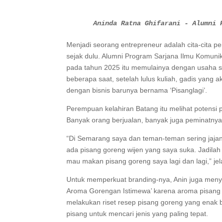
Aninda Ratna Ghifarani - Alumni 
Menjadi seorang entrepreneur adalah cita-cita 
sejak dulu. Alumni Program Sarjana Ilmu Komunik
pada tahun 2025 itu memulainya dengan usaha s
beberapa saat, setelah lulus kuliah, gadis yang ak
dengan bisnis barunya bernama ‘Pisanglagi’.
Perempuan kelahiran Batang itu melihat potensi p
Banyak orang berjualan, banyak juga peminatnya
“Di Semarang saya dan teman-teman sering jajan
ada pisang goreng wijen yang saya suka. Jadila
mau makan pisang goreng saya lagi dan lagi,” je
Untuk memperkuat branding-nya, Anin juga menyia
Aroma Gorengan Istimewa’ karena aroma pisang 
melakukan riset resep pisang goreng yang enak
pisang untuk mencari jenis yang paling tepat.