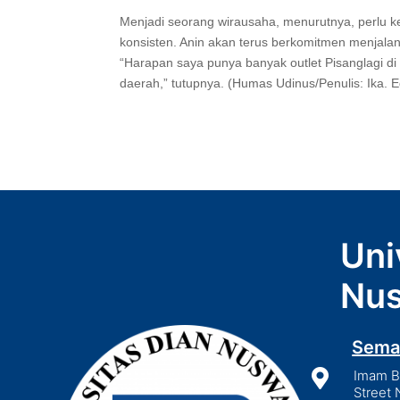
Menjadi seorang wirausaha, menurutnya, perlu 
konsisten. Anin akan terus berkomitmen menjala
“Harapan saya punya banyak outlet Pisanglagi di
daerah,” tutupnya. (Humas Udinus/Penulis: Ika. Ed
Uni
Nus
Sema

Imam Bo
Street 