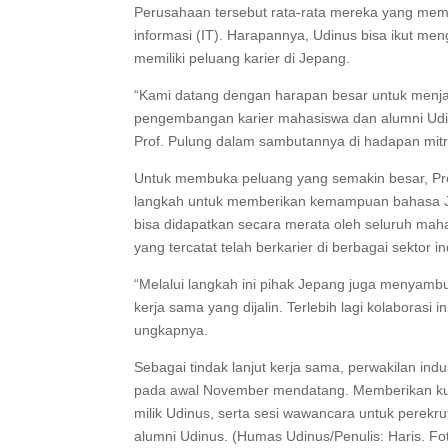
Perusahaan tersebut rata-rata mereka yang mem
informasi (IT). Harapannya, Udinus bisa ikut m
memiliki peluang karier di Jepang.
“Kami datang dengan harapan besar untuk menjal
pengembangan karier mahasiswa dan alumni Udinus
Prof. Pulung dalam sambutannya di hadapan mitra
Untuk membuka peluang yang semakin besar, Pr
langkah untuk memberikan kemampuan bahasa Je
bisa didapatkan secara merata oleh seluruh mahas
yang tercatat telah berkarier di berbagai sektor in
“Melalui langkah ini pihak Jepang juga menyambut
kerja sama yang dijalin. Terlebih lagi kolaborasi 
ungkapnya.
Sebagai tindak lanjut kerja sama, perwakilan in
pada awal November mendatang. Memberikan kuli
milik Udinus, serta sesi wawancara untuk perekr
alumni Udinus. (Humas Udinus/Penulis: Haris. F