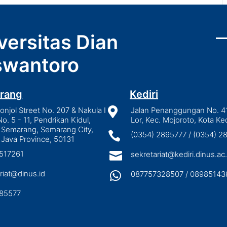
versitas Dian
wantoro
rang
Kediri
njol Street No. 207 & Nakula I

Jalan Penanggungan No. 4
No. 5 - 11, Pendrikan Kidul,
Lor, Kec. Mojoroto, Kota Ked
 Semarang, Semarang City,

(0354) 2895777 / (0354) 
 Java Province, 50131
3517261

sekretariat@kediri.dinus.ac.
riat@dinus.id

087757328507 / 08985143
85577