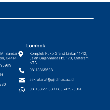
Lombok
1A, Bandar

Komplek Ruko Grand Linkar 11-12,
iri, 64414
Jalan Gajahmada No. 170, Mataram,
NTB
2895999

08113865588
id

sekretariat@pjj.dinus.ac.id
880

08113865588 / 085642975966