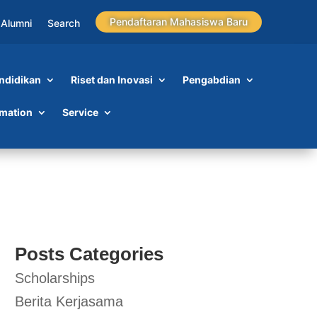
Pendaftaran Mahasiswa Baru
Alumni
Search
ndidikan
Riset dan Inovasi
Pengabdian
rmation
Service
Posts Categories
Scholarships
Berita Kerjasama