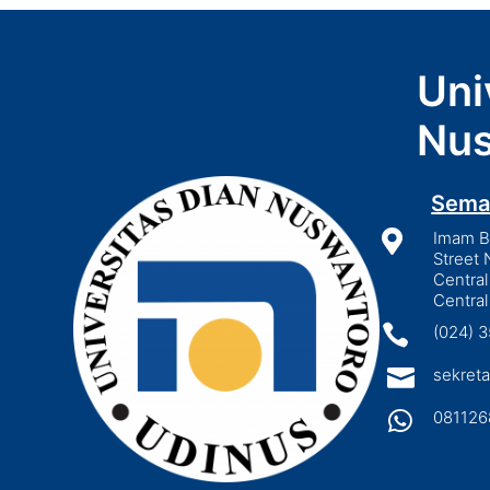
Uni
Nus
Sema

Imam Bo
Street 
Central
Central

(024) 

sekreta

081126