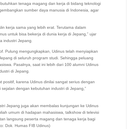
butuhkan tenaga magang dan kerja di bidang teknologi
engembangkan sumber daya manusia di Indonesia, agar
in kerja sama yang lebih erat. Terutama dalam
 untuk bisa bekerja di dunia kerja di Jepang,” ujar
 industri Jepang.
of. Pulung mengungkapkan, Udinus telah menyiapkan
pang di seluruh program studi. Sehingga peluang
iswa. Pasalnya, saat ini lebih dari 100 alumni Udinus
dustri di Jepang.
 positif, karena Udinus dinilai sangat serius dengan
ini sejalan dengan kebutuhan industri di Jepang,”
dustri Jepang juga akan membalas kunjungan ke Udinus
ah umum di hadapan mahasiswa, talkshow di televisi
utan langsung peserta magang dan tenaga kerja bagi
oto: Dok. Humas FIB Udinus)