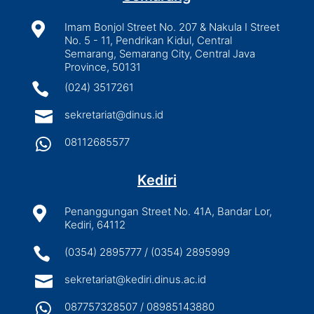

Imam Bonjol Street No. 207 & Nakula I Street
No. 5 - 11, Pendrikan Kidul, Central
Semarang, Semarang City, Central Java
Province, 50131

(024) 3517261

sekretariat@dinus.id

08112685577
Kediri

Penanggungan Street No. 41A, Bandar Lor,
Kediri, 64112

(0354) 2895777 / (0354) 2895999

sekretariat@kediri.dinus.ac.id

087757328507 / 08985143880