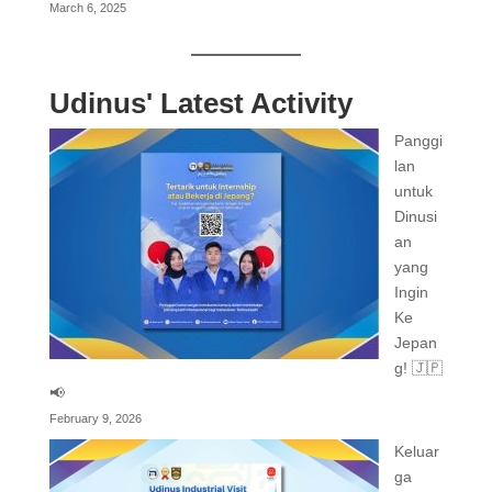
March 6, 2025
Udinus' Latest Activity
Panggi
lan
untuk
Dinusi
an
yang
Ingin
Ke
Jepan
g! 🇯🇵
📢
February 9, 2026
Keluar
ga