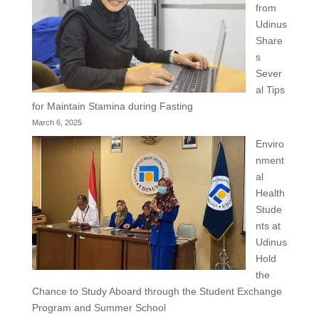
from
Udinus
Share
s
Sever
al Tips
for Maintain Stamina during Fasting
March 6, 2025
Enviro
nment
al
Health
Stude
nts at
Udinus
Hold
the
Chance to Study Aboard through the Student Exchange
Program and Summer School