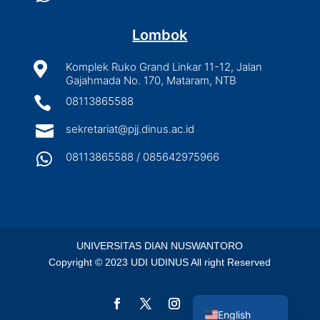
Lombok

Komplek Ruko Grand Linkar 11-12, Jalan
Gajahmada No. 170, Mataram, NTB

08113865588

sekretariat@pjj.dinus.ac.id

08113865588 / 085642975966
UNIVERSITAS DIAN NUSWANTORO
Copyright © 2023 UDI UDINUS All right Reserved
Indonesian
English