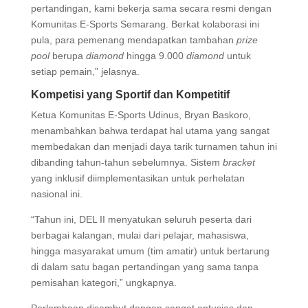
pertandingan, kami bekerja sama secara resmi dengan
Komunitas E-Sports Semarang. Berkat kolaborasi ini
pula, para pemenang mendapatkan tambahan
prize
pool
berupa
diamond
hingga 9.000
diamond
untuk
setiap pemain,” jelasnya.
Kompetisi yang Sportif dan Kompetitif
Ketua Komunitas E-Sports Udinus, Bryan Baskoro,
menambahkan bahwa terdapat hal utama yang sangat
membedakan dan menjadi daya tarik turnamen tahun ini
dibanding tahun-tahun sebelumnya. Sistem
bracket
yang inklusif diimplementasikan untuk perhelatan
nasional ini.
“Tahun ini, DEL II menyatukan seluruh peserta dari
berbagai kalangan, mulai dari pelajar, mahasiswa,
hingga masyarakat umum (tim amatir) untuk bertarung
di dalam satu bagan pertandingan yang sama tanpa
pemisahan kategori,” ungkapnya.
Perlombaan disambut dengan sangat antusias dan