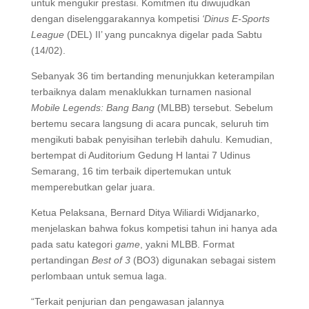
untuk mengukir prestasi. Komitmen itu diwujudkan
dengan diselenggarakannya kompetisi
‘Dinus E-Sports
League
(DEL) II’ yang puncaknya digelar pada Sabtu
(14/02).
Sebanyak 36 tim bertanding menunjukkan keterampilan
terbaiknya dalam menaklukkan turnamen nasional
Mobile Legends: Bang Bang
(MLBB) tersebut. Sebelum
bertemu secara langsung di acara puncak, seluruh tim
mengikuti babak penyisihan terlebih dahulu. Kemudian,
bertempat di Auditorium Gedung H lantai 7 Udinus
Semarang, 16 tim terbaik dipertemukan untuk
memperebutkan gelar juara.
Ketua Pelaksana, Bernard Ditya Wiliardi Widjanarko,
menjelaskan bahwa fokus kompetisi tahun ini hanya ada
pada satu kategori
game
, yakni MLBB. Format
pertandingan
Best of 3
(BO3) digunakan sebagai sistem
perlombaan untuk semua laga.
“Terkait penjurian dan pengawasan jalannya