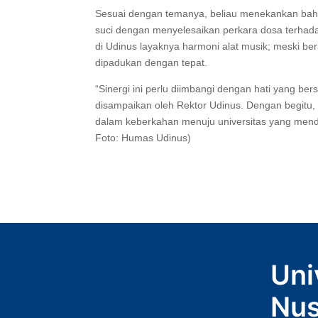
Sesuai dengan temanya, beliau menekankan bahwa
suci dengan menyelesaikan perkara dosa terhada
di Udinus layaknya harmoni alat musik; meski b
dipadukan dengan tepat.
“Sinergi ini perlu diimbangi dengan hati yang b
disampaikan oleh Rektor Udinus. Dengan begitu,
dalam keberkahan menuju universitas yang mendu
Foto: Humas Udinus)
Uni
Nus