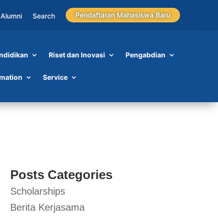
Pendaftaran Mahasiswa Baru
Alumni
Search
ndidikan
Riset dan Inovasi
Pengabdian
rmation
Service
Posts Categories
Scholarships
Berita Kerjasama