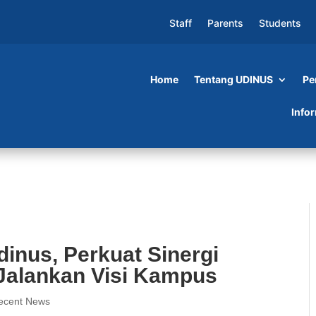
Staff
Parents
Students
Home
Tentang UDINUS
Pe
uat Sinergi dan Hati yang Bersih Jalankan Visi
Info
inus, Perkuat Sinergi
 Jalankan Visi Kampus
ecent News