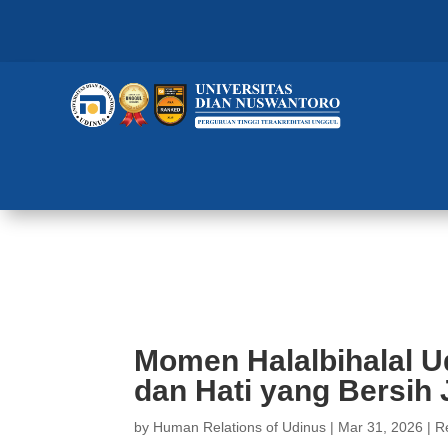
Momen Halalbihalal Udinus, Perk
Kampus
Momen Halalbihalal Ud
dan Hati yang Bersih
by
Human Relations of Udinus
|
Mar 31, 2026
|
R