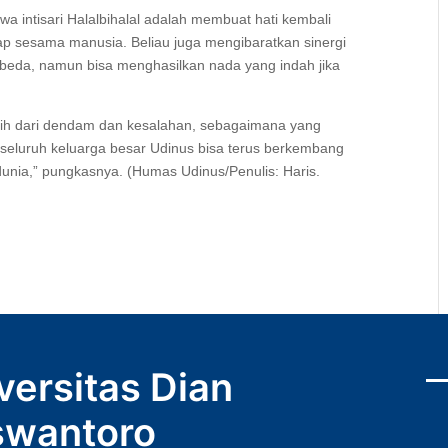
 intisari Halalbihalal adalah membuat hati kembali
p sesama manusia. Beliau juga mengibaratkan sinergi
erbeda, namun bisa menghasilkan nada yang indah jika
ersih dari dendam dan kesalahan, sebagaimana yang
 seluruh keluarga besar Udinus bisa terus berkembang
nia,” pungkasnya. (Humas Udinus/Penulis: Haris.
versitas Dian
wantoro