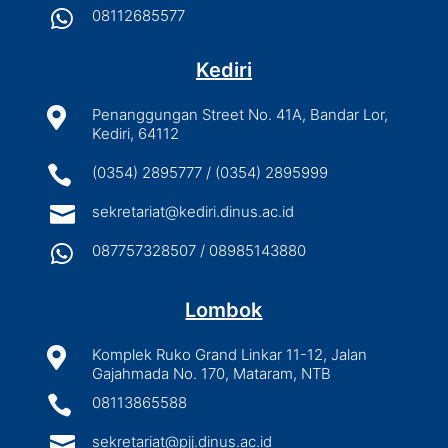

08112685577
Kediri

Penanggungan Street No. 41A, Bandar Lor,
Kediri, 64112

(0354) 2895777 / (0354) 2895999

sekretariat@kediri.dinus.ac.id

087757328507 / 08985143880
Lombok

Komplek Ruko Grand Linkar 11-12, Jalan
Gajahmada No. 170, Mataram, NTB

08113865588

sekretariat@pjj.dinus.ac.id