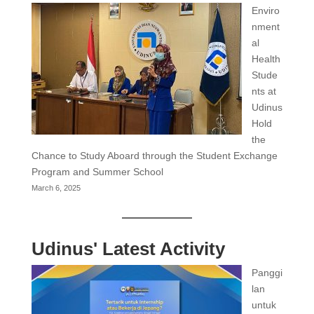
Enviro
nment
al
Health
Stude
nts at
Udinus
Hold
the
Chance to Study Aboard through the Student Exchange
Program and Summer School
March 6, 2025
Udinus' Latest Activity
Panggi
lan
untuk