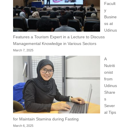
Facult
y
Busine
ss at
Udinus
Features a Tourism Expert in a Lecture to Discuss
Managemental Knowledge in Various Sectors
March 7, 2025
A
Nutriti
onist
from
Udinus
Share
s
Sever
al Tips
for Maintain Stamina during Fasting
March 6, 2025