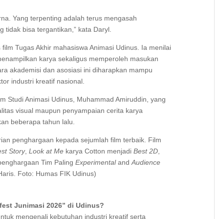
rna. Yang terpenting adalah terus mengasah
tidak bisa tergantikan,” kata Daryl.
 film Tugas Akhir mahasiswa Animasi Udinus. Ia menilai
menampilkan karya sekaligus memperoleh masukan
tara akademisi dan asosiasi ini diharapkan mampu
tor industri kreatif nasional.
ram Studi Animasi Udinus, Muhammad Amiruddin, yang
litas visual maupun penyampaian cerita karya
an beberapa tahun lalu.
an penghargaan kepada sejumlah film terbaik. Film
st Story
,
Look at Me
karya Cotton menjadi
Best 2D
,
penghargaan Tim Paling
Experimental
and
Audience
 Haris. Foto: Humas FIK Udinus)
fest Junimasi 2026” di Udinus?
uk mengenali kebutuhan industri kreatif serta