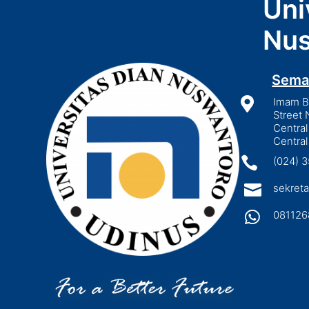
Uni
Nus
Sema

Imam Bo
Street 
Central
Central

(024) 

sekreta

081126