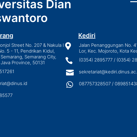
versitas Dian
wantoro
rang
Kediri
njol Street No. 207 & Nakula I

Jalan Penanggungan No. 4
No. 5 - 11, Pendrikan Kidul,
Lor, Kec. Mojoroto, Kota Ked
 Semarang, Semarang City,

(0354) 2895777 / (0354) 
 Java Province, 50131
3517261

sekretariat@kediri.dinus.ac.
riat@dinus.id

087757328507 / 08985143
85577