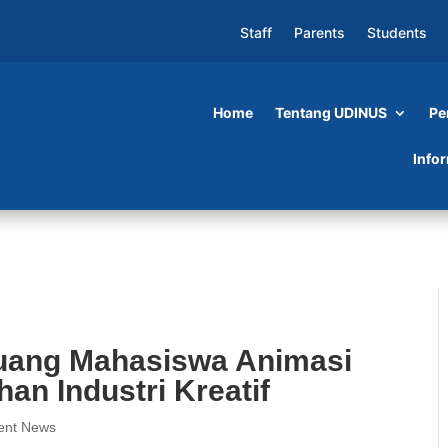
Staff
Parents
Students
Home
Tentang UDINUS
Pe
iswa Animasi Udinus Kenali Kebutuhan Indust
Info
Ruang Mahasiswa Animasi
an Industri Kreatif
ent News