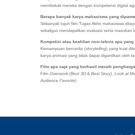
membekali mereka dengan kompetensi digital ag
Berapa banyak karya mahasiswa yang dipam
Sebanyak tujuh film Tugas Akhir mahasiswa dita
sekaligus mendapatkan evaluasi serta masukan la
Kompetisi atau keahlian non-teknis apa yang
Kemampuan bercerita (
storytelling
) yang kuat di
karya animasi yang tidak dapat digantikan oleh te
Film apa saja yang berhasil meraih penghar
Film
Overwork
(
Best 3D
&
Best Story
),
Look at M
Audience Favorite
)