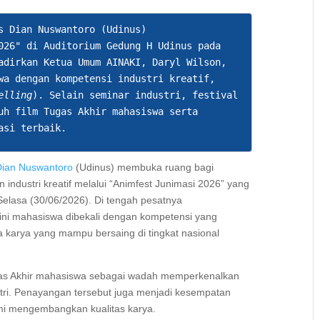
s Dian Nuswantoro (Udinus) 
026" di Auditorium Gedung H Udinus pada 
adirkan Ketua Umum AINAKI, Daryl Wilson, 
wa dengan kompetensi industri kreatif, 
elling
). Selain seminar industri, festival 
uh film Tugas Akhir mahasiswa serta 
asi terbaik.
 Dian Nuswantoro
(Udinus) membuka ruang bagi
 industri kreatif melalui “Animfest Junimasi 2026” yang
 Selasa (30/06/2026). Di tengah pesatnya
n ini mahasiswa dibekali dengan kompetensi yang
ya karya yang mampu bersaing di tingkat nasional
Tugas Akhir mahasiswa sebagai wadah memperkenalkan
stri. Penayangan tersebut juga menjadi kesempatan
i mengembangkan kualitas karya.