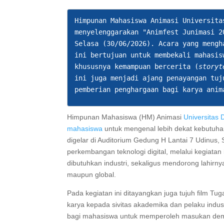
Himpunan Mahasiswa Animasi Universita
menyelenggarakan "Animfest Junimasi 2
Selasa (30/06/2026). Acara yang mengh
ini bertujuan untuk membekali mahasis
khususnya kemampuan bercerita (
storyt
ini juga menjadi ajang penayangan tuj
pemberian penghargaan bagi karya anim
Himpunan Mahasiswa (HM) Animasi
Universitas
mahasiswa
untuk mengenal lebih dekat kebutuhan
digelar di Auditorium Gedung H Lantai 7 Udinus,
perkembangan teknologi digital, melalui kegiata
dibutuhkan industri, sekaligus mendorong lahirn
maupun global.
Pada kegiatan ini ditayangkan juga tujuh film 
karya kepada sivitas akademika dan pelaku indu
bagi mahasiswa untuk memperoleh masukan dem