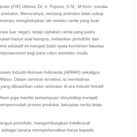
er (FIK) Udinus, Dr. Ir. Pujiono, S.Si., M.Kom. menilai
 animator. Menurutnya, seorang animator tidak cukup
s mampu menghidupkan ide melalui cerita yang kuat.
si luar negeri, tetapi ciptakan cerita yang justru
 bukan hanya asal kampus, melainkan portofolio dan
emis edukatif ini menjadi bukti nyata komitmen fakultas
d empowerment
bagi para calon animator muda.
iasi Industri Animasi Indonesia (AINAKI) sekaligus
Wilson. Dalam seminar tersebut, ia membahas
ang dibutuhkan calon animator di era industri kreatif.
Wilson juga menilai kemampuan
storytelling
menjadi
empermudah proses produksi, kekuatan cerita tetap
bangun portofolio, mengembangkan
Intellectual
al sebagai sarana memperkenalkan karya kepada