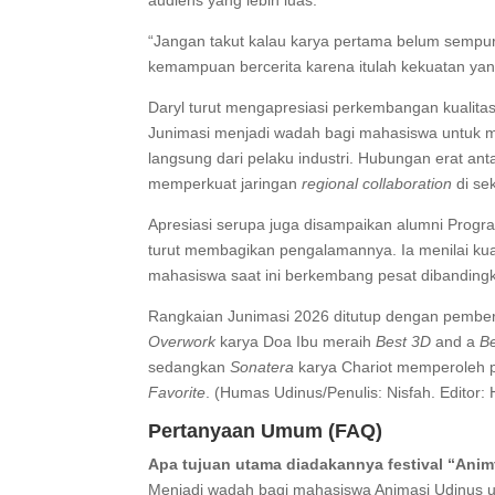
audiens yang lebih luas.
“Jangan takut kalau karya pertama belum sempu
kemampuan bercerita karena itulah kekuatan yang 
Daryl turut mengapresiasi perkembangan kualitas
Junimasi menjadi wadah bagi mahasiswa untuk 
langsung dari pelaku industri. Hubungan erat an
memperkuat jaringan
regional collaboration
di sek
Apresiasi serupa juga disampaikan alumni Prog
turut membagikan pengalamannya. Ia menilai kua
mahasiswa saat ini berkembang pesat dibandingk
Rangkaian Junimasi 2026 ditutup dengan pemberi
Overwork
karya Doa Ibu meraih
Best 3D
and a
Be
sedangkan
Sonatera
karya Chariot memperoleh 
Favorite
. (Humas Udinus/Penulis: Nisfah. Editor:
Pertanyaan Umum (FAQ)
Apa tujuan utama diadakannya festival “Anim
Menjadi wadah bagi mahasiswa Animasi Udinus unt