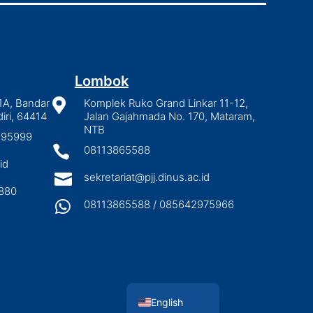
Lombok
1A, Bandar

Komplek Ruko Grand Linkar 11-12,
iri, 64414
Jalan Gajahmada No. 170, Mataram,
NTB
2895999

08113865588
id

sekretariat@pjj.dinus.ac.id
880

08113865588 / 085642975966
Indonesian
English