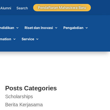
Pendaftaran Mahasiswa Baru
Alumni
Search
ndidikan
Riset dan Inovasi
Pengabdian
ri
rmation
Service
Posts Categories
Scholarships
Berita Kerjasama