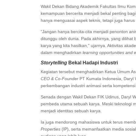
Wakil Dekan Bidang Akademik Fakultas Ilmu Komput
kemampuan bercerita menjadi bekal penting bagi
hanya menguasai aspek teknis, tetapi juga haru
“Jangan hanya bercita-cita menjadi penonton anima
ditunggu oleh dunia. Pada akhirnya, yang dilihat
karya yang kita hasilkan,” ujarnya. Aktivitas akad
dalam menghadirkan
learning opportunities an
Storytelling
Bekal Hadapi Industri
Kegiatan tersebut menghadirkan Ketua Umum Asos
CEO & Co-Founder
PT Kumata Indonesia, Daryl 
perkembangan industri animasi serta kompetensi y
Senada dengan Wakil Dekan FIK Udinus, Daryl 
pembeda utama sebuah karya. Meski teknologi m
menjadi identitas sebuah karya.
Ia juga mendorong mahasiswa untuk terus mem
Properties
(IP), serta memanfaatkan media sosi