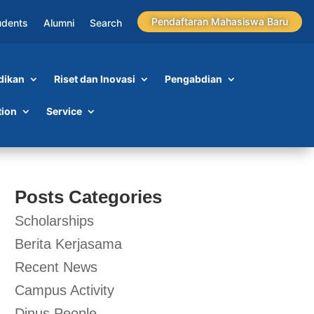
Pendaftaran Mahasiswa Baru
udents
Alumni
Search
dikan
Riset dan Inovasi
Pengabdian
tion
Service
Posts Categories
Scholarships
Berita Kerjasama
Recent News
Campus Activity
Dinus People