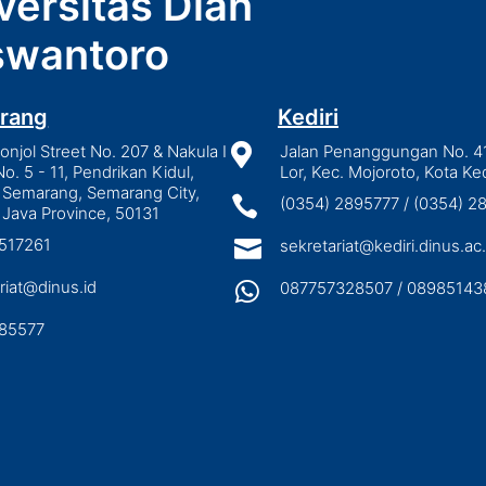
versitas Dian
wantoro
rang
Kediri
njol Street No. 207 & Nakula I

Jalan Penanggungan No. 4
No. 5 - 11, Pendrikan Kidul,
Lor, Kec. Mojoroto, Kota Ked
 Semarang, Semarang City,

(0354) 2895777 / (0354) 
 Java Province, 50131
3517261

sekretariat@kediri.dinus.ac.
riat@dinus.id

087757328507 / 08985143
85577