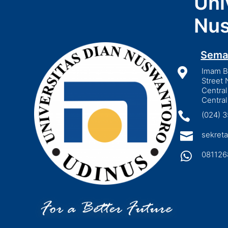
Uni
Nus
Sema

Imam Bo
Street 
Central
Central

(024) 

sekreta

081126