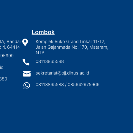
Lombok
1A, Bandar

Komplek Ruko Grand Linkar 11-12,
iri, 64414
Jalan Gajahmada No. 170, Mataram,
NTB
2895999

08113865588
id

sekretariat@pjj.dinus.ac.id
880

08113865588 / 085642975966