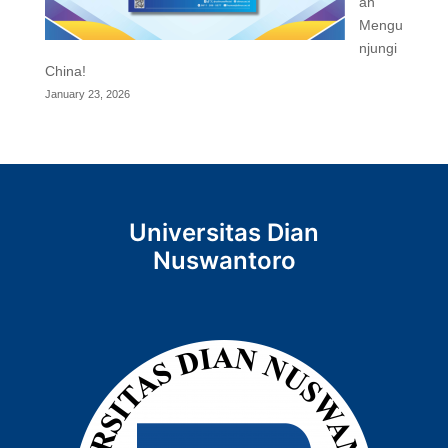
an
Mengu
njungi
China!
January 23, 2026
Universitas Dian
Nuswantoro