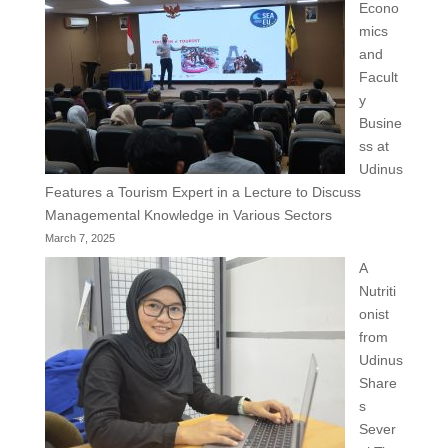
Econo
mics
and
Facult
y
Busine
ss at
Udinus
Features a Tourism Expert in a Lecture to Discuss
Managemental Knowledge in Various Sectors
March 7, 2025
A
Nutriti
onist
from
Udinus
Share
s
Sever