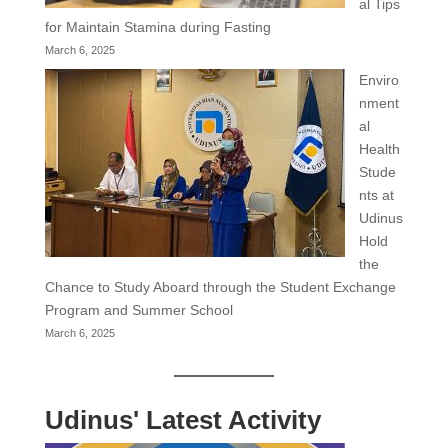
al Tips
for Maintain Stamina during Fasting
March 6, 2025
Enviro
nment
al
Health
Stude
nts at
Udinus
Hold
the
Chance to Study Aboard through the Student Exchange
Program and Summer School
March 6, 2025
Udinus' Latest Activity