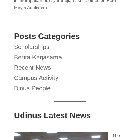
ini merupakan pra syarat ujian akhir semester. Foto :
Meyta Adelianah.
Posts Categories
Scholarships
Berita Kerjasama
Recent News
Campus Activity
Dinus People
Udinus Latest News
The