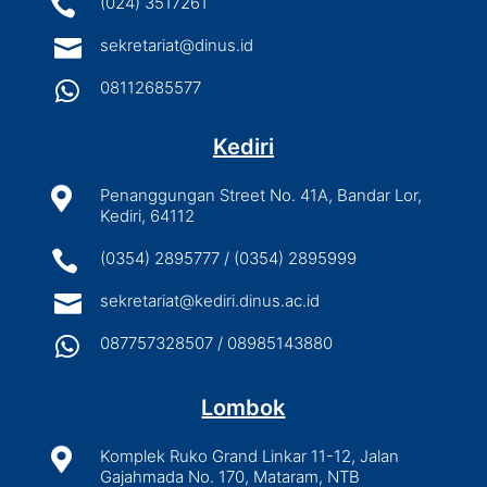

(024) 3517261

sekretariat@dinus.id

08112685577
Kediri

Penanggungan Street No. 41A, Bandar Lor,
Kediri, 64112

(0354) 2895777 / (0354) 2895999

sekretariat@kediri.dinus.ac.id

087757328507 / 08985143880
Lombok

Komplek Ruko Grand Linkar 11-12, Jalan
Gajahmada No. 170, Mataram, NTB