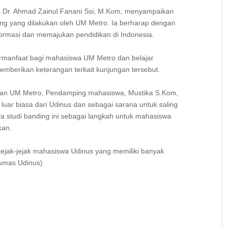
us Dr. Ahmad Zainul Fanani Ssi, M.Kom, menyampaikan
ng yang dilakukan oleh UM Metro. Ia berharap dengan
informasi dan memajukan pendidikan di Indonesia.
ermanfaat bagi mahasiswa UM Metro dan belajar
emberikan keterangan terkait kunjungan tersebut.
ajaran UM Metro, Pendamping mahasiswa, Mustika S.Kom,
uar biasa dari Udinus dan sebagai sarana untuk saling
ya studi banding ini sebagai langkah untuk mahasiswa
ikan.
jak-jejak mahasiswa Udinus yang memiliki banyak
Humas Udinus)