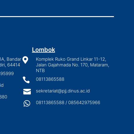
Lombok
1A, Bandar

Komplek Ruko Grand Linkar 11-12,
iri, 64414
Jalan Gajahmada No. 170, Mataram,
NTB
2895999

08113865588
id

sekretariat@pjj.dinus.ac.id
880

08113865588 / 085642975966