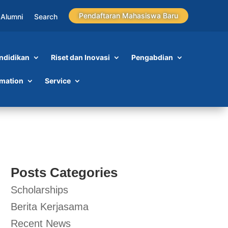
Pendaftaran Mahasiswa Baru
Alumni
Search
ndidikan
Riset dan Inovasi
Pengabdian
rmation
Service
Posts Categories
Scholarships
Berita Kerjasama
Recent News