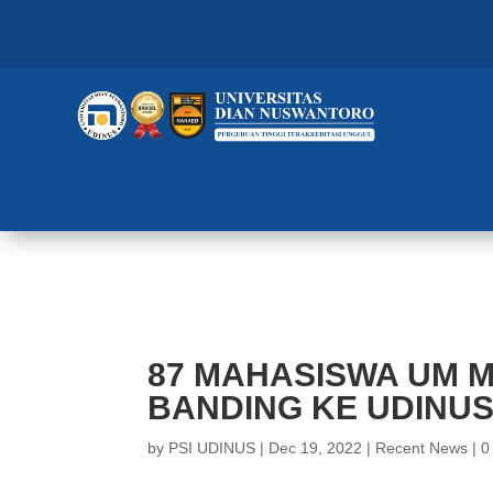
87 MAHASISWA UM METRO LAK
87 MAHASISWA UM 
BANDING KE UDINUS
by
PSI UDINUS
|
Dec 19, 2022
|
Recent News
|
0