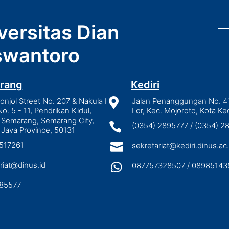
versitas Dian
wantoro
rang
Kediri
njol Street No. 207 & Nakula I

Jalan Penanggungan No. 4
No. 5 - 11, Pendrikan Kidul,
Lor, Kec. Mojoroto, Kota Ked
 Semarang, Semarang City,

(0354) 2895777 / (0354) 
 Java Province, 50131
3517261

sekretariat@kediri.dinus.ac.
riat@dinus.id

087757328507 / 08985143
85577