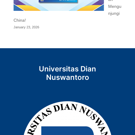
Mengu
njungi
China!
January 23, 2026
Universitas Dian
Nuswantoro