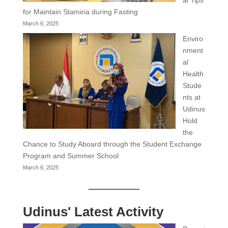
al Tips
for Maintain Stamina during Fasting
March 6, 2025
Enviro
nment
al
Health
Stude
nts at
Udinus
Hold
the
Chance to Study Aboard through the Student Exchange
Program and Summer School
March 6, 2025
Udinus' Latest Activity