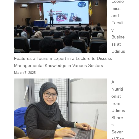
Econo
mics
and
Facult
y
Busine
ss at
Udinus
Features a Tourism Expert in a Lecture to Discuss
Managemental Knowledge in Various Sectors
March 7, 2025
A
Nutriti
onist
from
Udinus
Share
s
Sever