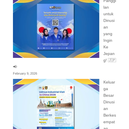
Panggi
lan
untuk
Dinusi
an
yang
Ingin
Ke
Jepan
g! 🇯🇵
📢
February 9, 2026
Keluar
ga
Besar
Dinusi
an
Berkes
empat
an