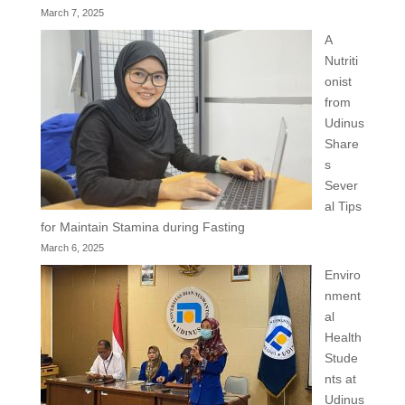
March 7, 2025
A
Nutriti
onist
from
Udinus
Share
s
Sever
al Tips
for Maintain Stamina during Fasting
March 6, 2025
Enviro
nment
al
Health
Stude
nts at
Udinus