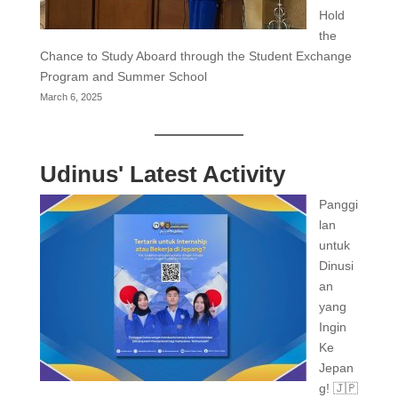
Hold
the
Chance to Study Aboard through the Student Exchange
Program and Summer School
March 6, 2025
Udinus' Latest Activity
Panggi
lan
untuk
Dinusi
an
yang
Ingin
Ke
Jepan
g! 🇯🇵