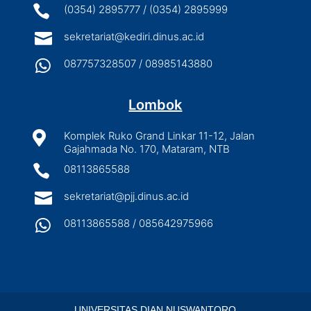

(0354) 2895777 / (0354) 2895999

sekretariat@kediri.dinus.ac.id

087757328507 / 08985143880
Lombok

Komplek Ruko Grand Linkar 11-12, Jalan
Gajahmada No. 170, Mataram, NTB

08113865588

sekretariat@pjj.dinus.ac.id

08113865588 / 085642975966
UNIVERSITAS DIAN NUSWANTORO