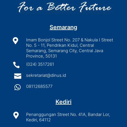
Semarang

Imam Bonjol Street No. 207 & Nakula I Street
No. 5 - 11, Pendrikan Kidul, Central
Semarang, Semarang City, Central Java
Province, 50131

(024) 3517261

sekretariat@dinus.id

08112685577
Kediri

Penanggungan Street No. 41A, Bandar Lor,
Kediri, 64112