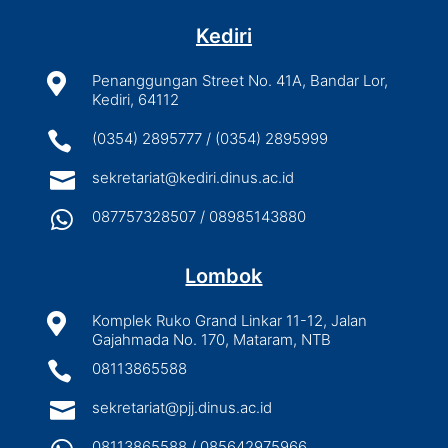
Kediri

Penanggungan Street No. 41A, Bandar Lor,
Kediri, 64112

(0354) 2895777 / (0354) 2895999

sekretariat@kediri.dinus.ac.id

087757328507 / 08985143880
Lombok

Komplek Ruko Grand Linkar 11-12, Jalan
Gajahmada No. 170, Mataram, NTB

08113865588

sekretariat@pjj.dinus.ac.id
08113865588 / 085642975966