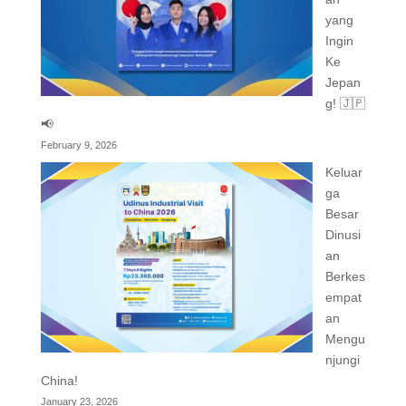
yang
Ingin
Ke
Jepan
g! 🇯🇵
📢
February 9, 2026
Keluar
ga
Besar
Dinusi
an
Berkes
empat
an
Mengu
njungi
China!
January 23, 2026