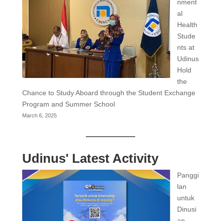
nment
al
Health
Stude
nts at
Udinus
Hold
the
Chance to Study Aboard through the Student Exchange
Program and Summer School
March 6, 2025
Udinus' Latest Activity
Panggi
lan
untuk
Dinusi
an