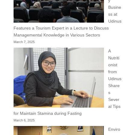
y
Busine
ss at
Udinus
Features a Tourism Expert in a Lecture to Discuss
Managemental Knowledge in Various Sectors
March 7, 2025
A
Nutriti
onist
from
Udinus
Share
s
Sever
al Tips
for Maintain Stamina during Fasting
March 6, 2025
Enviro