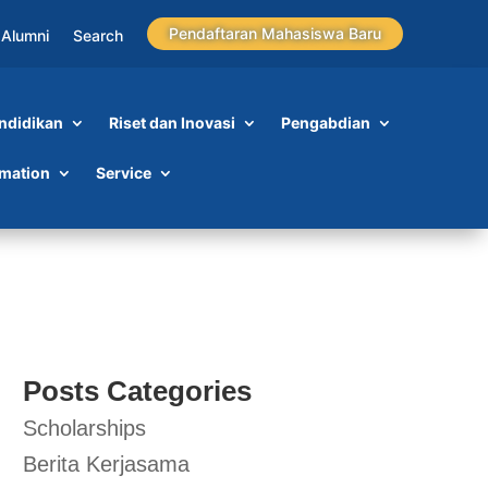
Pendaftaran Mahasiswa Baru
Alumni
Search
ndidikan
Riset dan Inovasi
Pengabdian
A
rmation
Service
Posts Categories
Scholarships
Berita Kerjasama