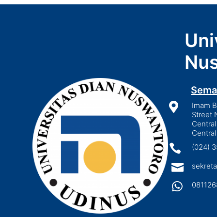
Uni
Nus
Sema

Imam Bo
Street 
Central
Central

(024) 

sekreta

081126