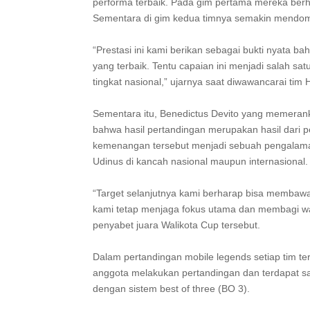
performa terbaik. Pada gim pertama mereka berh
Sementara di gim kedua timnya semakin mendomi
“Prestasi ini kami berikan sebagai bukti nyata 
yang terbaik. Tentu capaian ini menjadi salah sat
tingkat nasional,” ujarnya saat diwawancarai ti
Sementara itu, Benedictus Devito yang memeran
bahwa hasil pertandingan merupakan hasil dari 
kemenangan tersebut menjadi sebuah pengala
Udinus di kancah nasional maupun internasional
“Target selanjutnya kami berharap bisa membawa 
kami tetap menjaga fokus utama dan membagi wak
penyabet juara Walikota Cup tersebut.
Dalam pertandingan mobile legends setiap tim te
anggota melakukan pertandingan dan terdapat sa
dengan sistem best of three (BO 3).