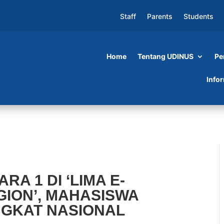
Staff
Parents
Students
Home
Tentang UDINUS
Pe
LIMA E-SPORT EASTERN REGION’, MAHASISW
Info
IONAL
RA 1 DI ‘LIMA E-
GION’, MAHASISWA
NGKAT NASIONAL