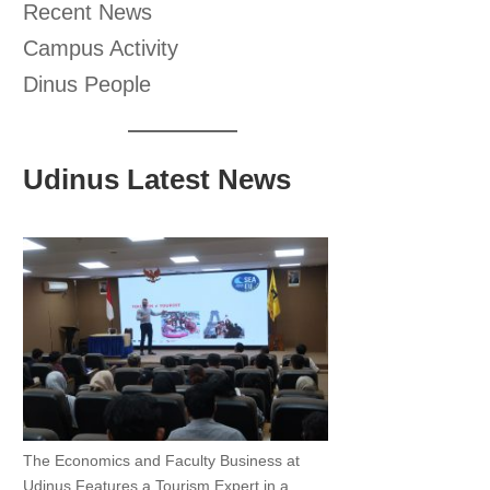
Recent News
Campus Activity
Dinus People
Udinus Latest News
The Economics and Faculty Business at
Udinus Features a Tourism Expert in a