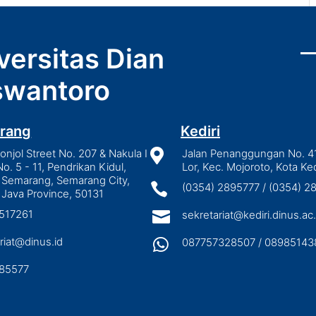
versitas Dian
wantoro
rang
Kediri
njol Street No. 207 & Nakula I

Jalan Penanggungan No. 4
No. 5 - 11, Pendrikan Kidul,
Lor, Kec. Mojoroto, Kota Ked
 Semarang, Semarang City,

(0354) 2895777 / (0354) 
 Java Province, 50131
3517261

sekretariat@kediri.dinus.ac.
riat@dinus.id

087757328507 / 08985143
85577