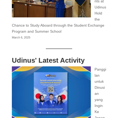
nts at
Udinus
Hold
the
Chance to Study Aboard through the Student Exchange
Program and Summer School
March 6, 2025
Udinus' Latest Activity
Panggi
lan
untuk
Dinusi
an
yang
Ingin
Ke
Jepan