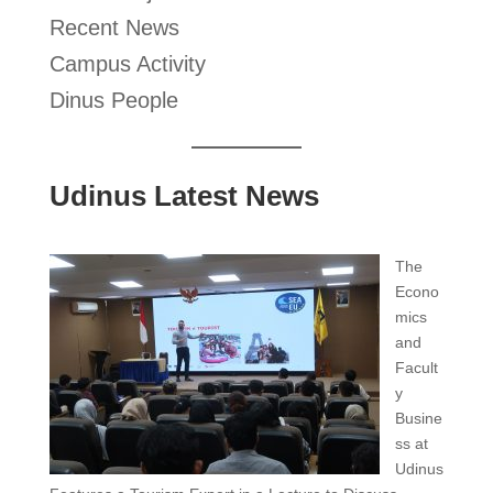
Recent News
Campus Activity
Dinus People
Udinus Latest News
The
Econo
mics
and
Facult
y
Busine
ss at
Udinus