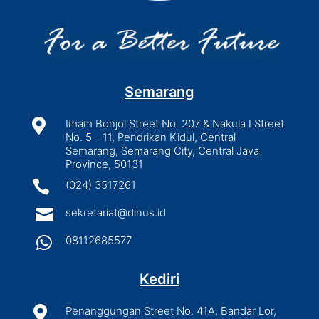
Semarang

Imam Bonjol Street No. 207 & Nakula I Street
No. 5 - 11, Pendrikan Kidul, Central
Semarang, Semarang City, Central Java
Province, 50131

(024) 3517261

sekretariat@dinus.id

08112685577
Kediri

Penanggungan Street No. 41A, Bandar Lor,