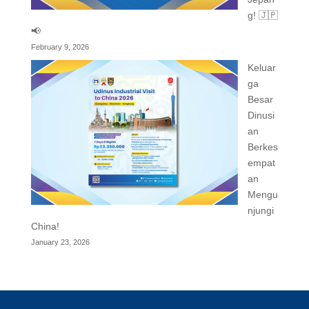
g! 🇯🇵
📢
February 9, 2026
Keluar
ga
Besar
Dinusi
an
Berkes
empat
an
Mengu
njungi
China!
January 23, 2026