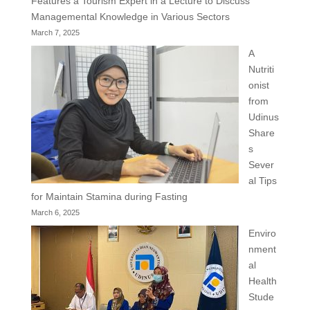
Features a Tourism Expert in a Lecture to Discuss
Managemental Knowledge in Various Sectors
March 7, 2025
A
Nutriti
onist
from
Udinus
Share
s
Sever
al Tips
for Maintain Stamina during Fasting
March 6, 2025
Enviro
nment
al
Health
Stude