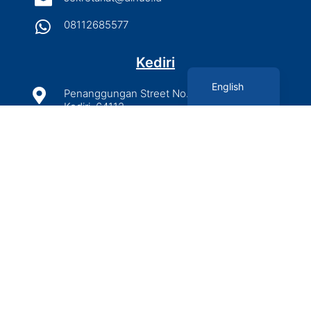

08112685577
Kediri
Indonesian
English

Penanggungan Street No. 41A, Bandar Lor,
Kediri, 64112

(0354) 2895777 / (0354) 2895999

sekretariat@kediri.dinus.ac.id

087757328507 / 08985143880
Lombok

Komplek Ruko Grand Linkar 11-12, Jalan
Gajahmada No. 170, Mataram, NTB

08113865588