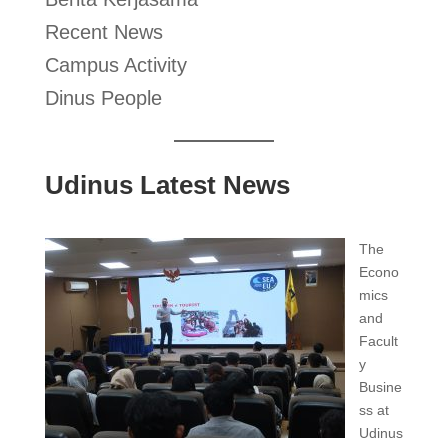
Recent News
Campus Activity
Dinus People
Udinus Latest News
The
Econo
mics
and
Facult
y
Busine
ss at
Udinus