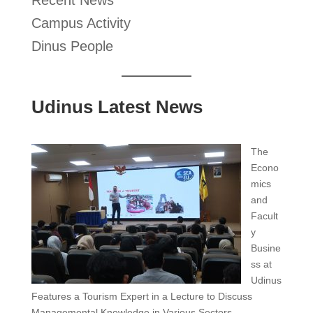
Recent News
Campus Activity
Dinus People
Udinus Latest News
The
Econo
mics
and
Facult
y
Busine
ss at
Udinus
Features a Tourism Expert in a Lecture to Discuss
Managemental Knowledge in Various Sectors