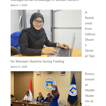
March 7, 2025
A
Nutriti
onist
from
Udinus
Share
s
Sever
al Tips
for Maintain Stamina during Fasting
March 6, 2025
Enviro
nment
al
Health
Stude
nts at