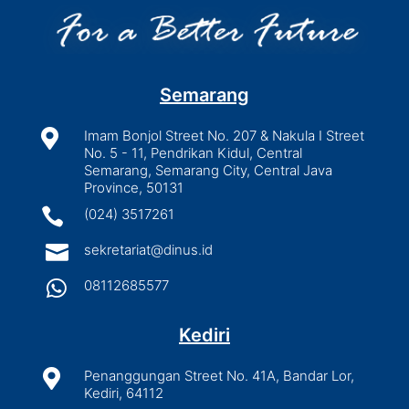
Semarang

Imam Bonjol Street No. 207 & Nakula I Street
No. 5 - 11, Pendrikan Kidul, Central
Semarang, Semarang City, Central Java
Province, 50131

(024) 3517261

sekretariat@dinus.id

08112685577
Kediri

Penanggungan Street No. 41A, Bandar Lor,
Kediri, 64112