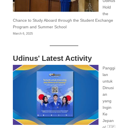
Udinus
Hold
the
Chance to Study Aboard through the Student Exchange
Program and Summer School
March 6, 2025
Udinus' Latest Activity
Panggi
lan
untuk
Dinusi
an
yang
Ingin
Ke
Jepan
g! 🇯🇵