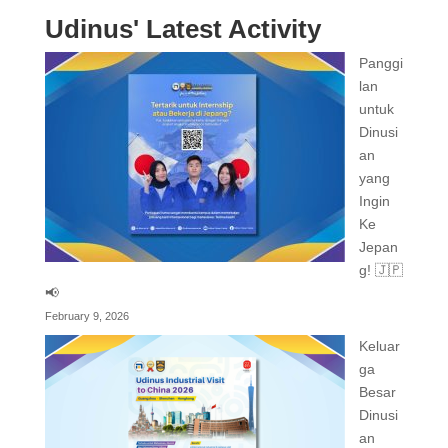
Udinus' Latest Activity
Panggi
lan
untuk
Dinusi
an
yang
Ingin
Ke
Jepan
g! 🇯🇵
📢
February 9, 2026
Keluar
ga
Besar
Dinusi
an