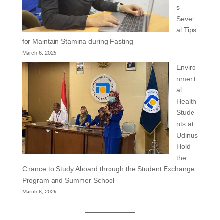
s
Sever
al Tips
for Maintain Stamina during Fasting
March 6, 2025
Enviro
nment
al
Health
Stude
nts at
Udinus
Hold
the
Chance to Study Aboard through the Student Exchange
Program and Summer School
March 6, 2025