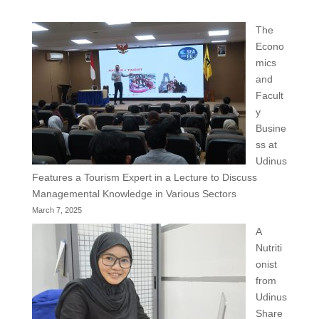
The
Econo
mics
and
Facult
y
Busine
ss at
Udinus
Features a Tourism Expert in a Lecture to Discuss
Managemental Knowledge in Various Sectors
March 7, 2025
A
Nutriti
onist
from
Udinus
Share