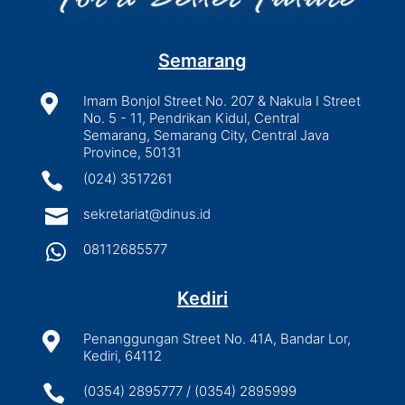
Semarang

Imam Bonjol Street No. 207 & Nakula I Street
No. 5 - 11, Pendrikan Kidul, Central
Semarang, Semarang City, Central Java
Province, 50131

(024) 3517261

sekretariat@dinus.id

08112685577
Kediri

Penanggungan Street No. 41A, Bandar Lor,
Kediri, 64112

(0354) 2895777 / (0354) 2895999