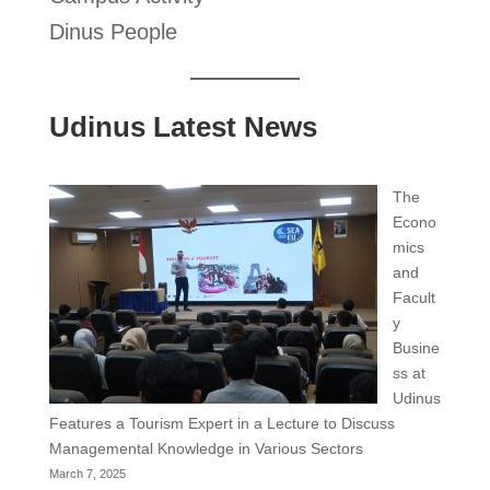
Dinus People
Udinus Latest News
The
Econo
mics
and
Facult
y
Busine
ss at
Udinus
Features a Tourism Expert in a Lecture to Discuss
Managemental Knowledge in Various Sectors
March 7, 2025