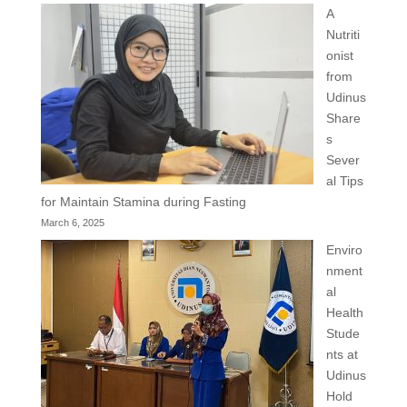
A
Nutriti
onist
from
Udinus
Share
s
Sever
al Tips
for Maintain Stamina during Fasting
March 6, 2025
Enviro
nment
al
Health
Stude
nts at
Udinus
Hold