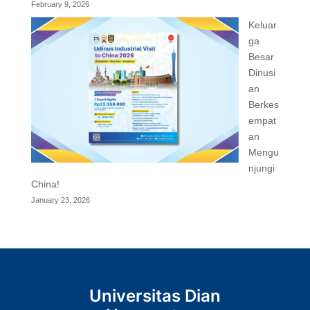
February 9, 2026
Keluar
ga
Besar
Dinusi
an
Berkes
empat
an
Mengu
njungi
China!
January 23, 2026
Universitas Dian