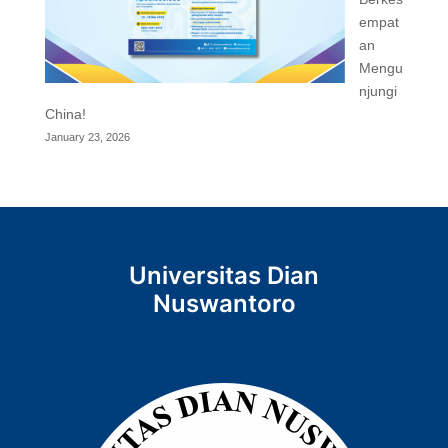
empat
an
Mengu
njungi
China!
January 23, 2026
Universitas Dian
Nuswantoro