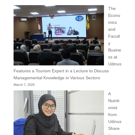
The
Econo
mics
and
Facult
y
Busine
ss at
Udinus
Features a Tourism Expert in a Lecture to Discuss
Managemental Knowledge in Various Sectors
March 7, 2025
A
Nutriti
onist
from
Udinus
Share