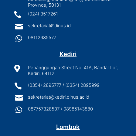
Province, 50131

(024) 3517261

sekretariat@dinus.id

08112685577
Kediri

Penanggungan Street No. 41A, Bandar Lor,
Kediri, 64112

(0354) 2895777 / (0354) 2895999

sekretariat@kediri.dinus.ac.id

087757328507 / 08985143880
Lombok