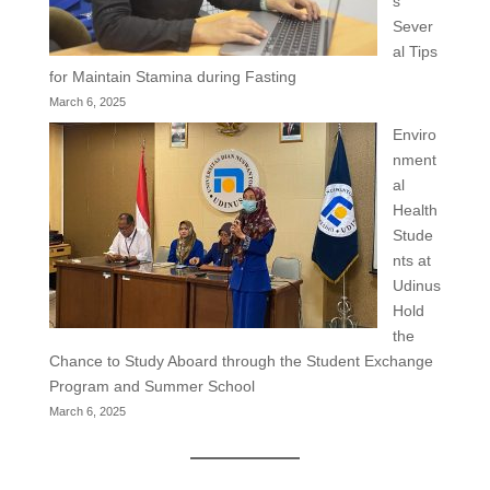
s
Sever
al Tips
for Maintain Stamina during Fasting
March 6, 2025
Enviro
nment
al
Health
Stude
nts at
Udinus
Hold
the
Chance to Study Aboard through the Student Exchange
Program and Summer School
March 6, 2025