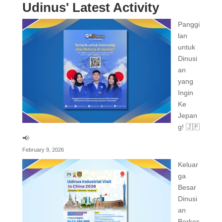
Udinus' Latest Activity
Panggi
lan
untuk
Dinusi
an
yang
Ingin
Ke
Jepan
g! 🇯🇵
📢
February 9, 2026
Keluar
ga
Besar
Dinusi
an
Berkes