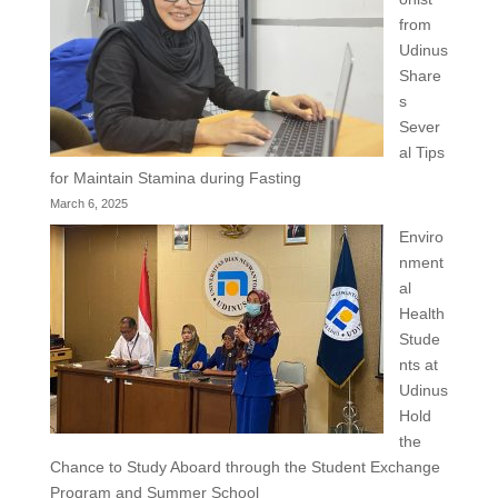
from
Udinus
Share
s
Sever
al Tips
for Maintain Stamina during Fasting
March 6, 2025
Enviro
nment
al
Health
Stude
nts at
Udinus
Hold
the
Chance to Study Aboard through the Student Exchange
Program and Summer School