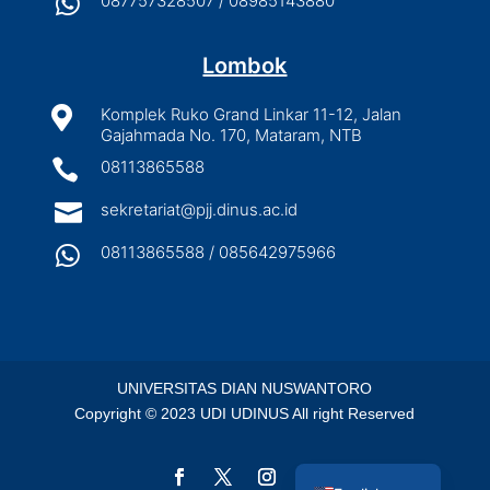

087757328507 / 08985143880
Lombok

Komplek Ruko Grand Linkar 11-12, Jalan
Gajahmada No. 170, Mataram, NTB

08113865588

sekretariat@pjj.dinus.ac.id

08113865588 / 085642975966
UNIVERSITAS DIAN NUSWANTORO
Copyright © 2023 UDI UDINUS All right Reserved
Indonesian