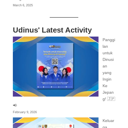
March 6, 2025
Udinus' Latest Activity
Panggi
lan
untuk
Dinusi
an
yang
Ingin
Ke
Jepan
g! 🇯🇵
📢
February 9, 2026
Keluar
ga