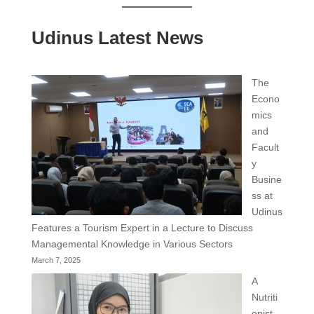
Udinus Latest News
The
Econo
mics
and
Facult
y
Busine
ss at
Udinus
Features a Tourism Expert in a Lecture to Discuss
Managemental Knowledge in Various Sectors
March 7, 2025
A
Nutriti
onist