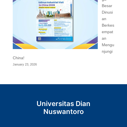
Besar
Dinusi
an
Berkes
empat
an
Mengu
njungi
China!
January 23, 2026
Universitas Dian
Nuswantoro