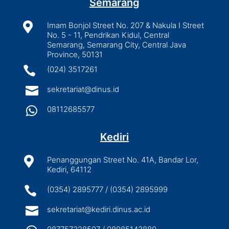
Semarang

Imam Bonjol Street No. 207 & Nakula I Street
No. 5 - 11, Pendrikan Kidul, Central
Semarang, Semarang City, Central Java
Province, 50131

(024) 3517261

sekretariat@dinus.id

08112685577
Kediri

Penanggungan Street No. 41A, Bandar Lor,
Kediri, 64112

(0354) 2895777 / (0354) 2895999

sekretariat@kediri.dinus.ac.id