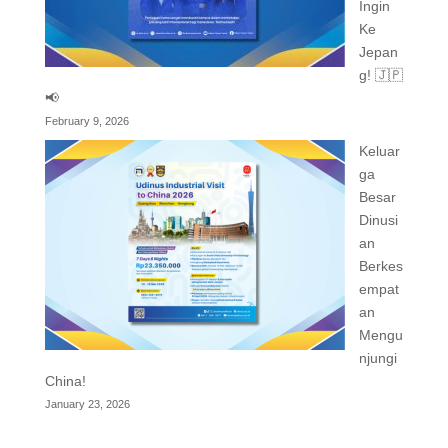
Ingin
Ke
Jepan
g! 🇯🇵
📢
February 9, 2026
Keluar
ga
Besar
Dinusi
an
Berkes
empat
an
Mengu
njungi
China!
January 23, 2026