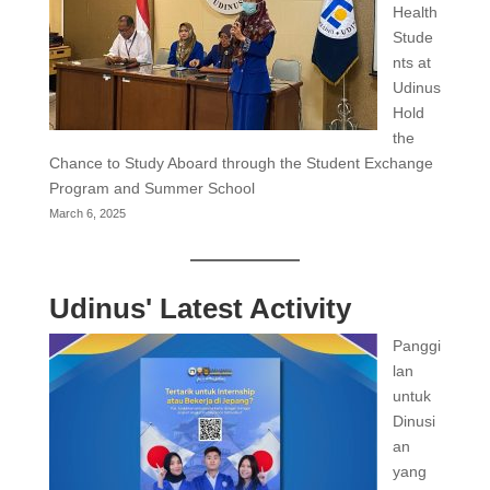
Health
Stude
nts at
Udinus
Hold
the
Chance to Study Aboard through the Student Exchange
Program and Summer School
March 6, 2025
Udinus' Latest Activity
Panggi
lan
untuk
Dinusi
an
yang