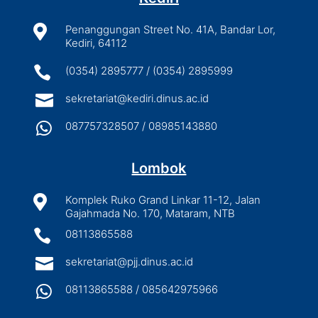

Penanggungan Street No. 41A, Bandar Lor,
Kediri, 64112

(0354) 2895777 / (0354) 2895999

sekretariat@kediri.dinus.ac.id

087757328507 / 08985143880
Lombok

Komplek Ruko Grand Linkar 11-12, Jalan
Gajahmada No. 170, Mataram, NTB

08113865588

sekretariat@pjj.dinus.ac.id

08113865588 / 085642975966