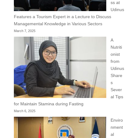
ss at
Udinus
Features a Tourism Expert in a Lecture to Discuss
Managemental Knowledge in Various Sectors
March 7, 2025
A
Nutriti
onist
from
Udinus
Share
s
Sever
al Tips
for Maintain Stamina during Fasting
March 6, 2025
Enviro
nment
al