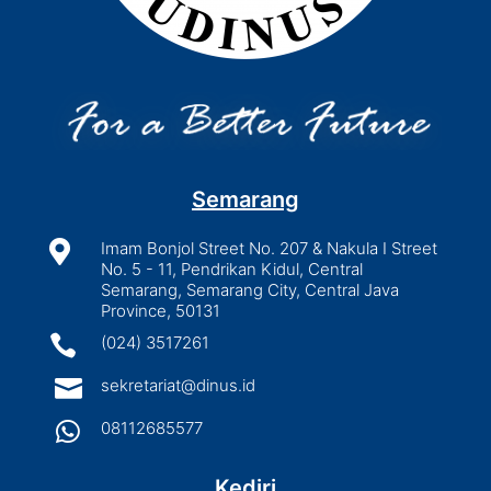
Semarang

Imam Bonjol Street No. 207 & Nakula I Street
No. 5 - 11, Pendrikan Kidul, Central
Semarang, Semarang City, Central Java
Province, 50131

(024) 3517261

sekretariat@dinus.id

08112685577
Kediri