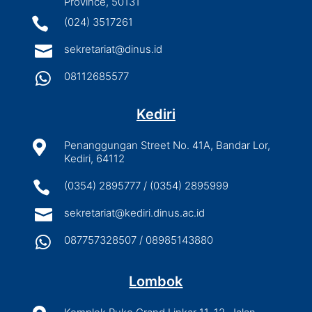
Province, 50131

(024) 3517261

sekretariat@dinus.id

08112685577
Kediri

Penanggungan Street No. 41A, Bandar Lor,
Kediri, 64112

(0354) 2895777 / (0354) 2895999

sekretariat@kediri.dinus.ac.id

087757328507 / 08985143880
Lombok