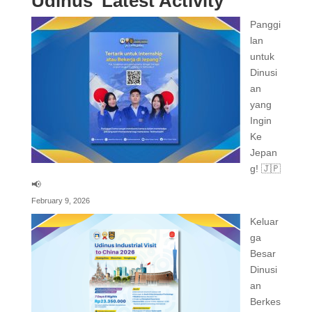
Udinus' Latest Activity
Panggi
lan
untuk
Dinusi
an
yang
Ingin
Ke
Jepan
g! 🇯🇵
📢
February 9, 2026
Keluar
ga
Besar
Dinusi
an
Berkes