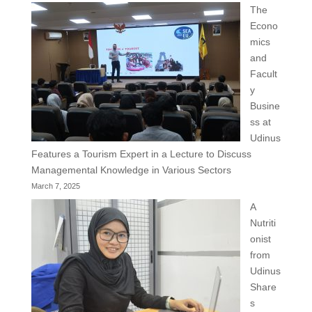
The
Econo
mics
and
Facult
y
Busine
ss at
Udinus
Features a Tourism Expert in a Lecture to Discuss
Managemental Knowledge in Various Sectors
March 7, 2025
A
Nutriti
onist
from
Udinus
Share
s