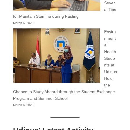
Sever
al Tips
for Maintain Stamina during Fasting
March 6, 2025
Enviro
nment
al
Health
Stude
nts at
Udinus
Hold
the
Chance to Study Aboard through the Student Exchange
Program and Summer School
March 6, 2025