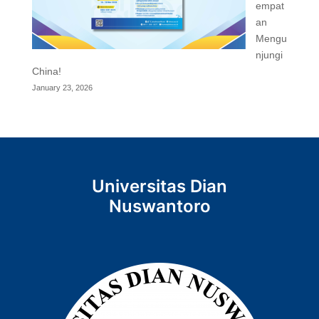
empat
an
Mengu
njungi
China!
January 23, 2026
Universitas Dian
Nuswantoro