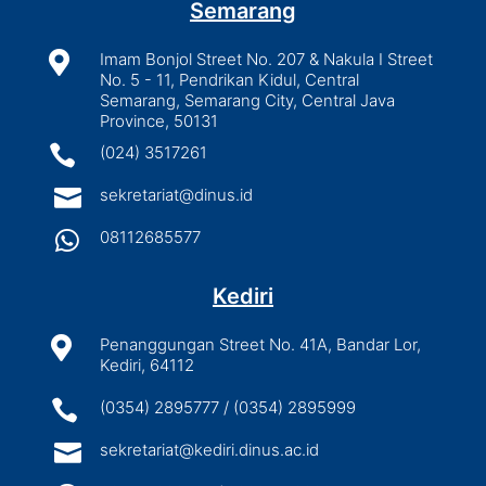
Semarang

Imam Bonjol Street No. 207 & Nakula I Street
No. 5 - 11, Pendrikan Kidul, Central
Semarang, Semarang City, Central Java
Province, 50131

(024) 3517261

sekretariat@dinus.id

08112685577
Kediri

Penanggungan Street No. 41A, Bandar Lor,
Kediri, 64112

(0354) 2895777 / (0354) 2895999

sekretariat@kediri.dinus.ac.id