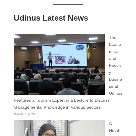
Udinus Latest News
The
Econo
mics
and
Facult
y
Busine
ss at
Udinus
Features a Tourism Expert in a Lecture to Discuss
Managemental Knowledge in Various Sectors
March 7, 2025
A
Nutriti