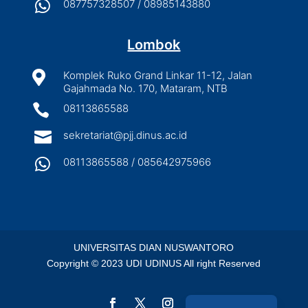

087757328507 / 08985143880
Lombok

Komplek Ruko Grand Linkar 11-12, Jalan
Gajahmada No. 170, Mataram, NTB

08113865588

sekretariat@pjj.dinus.ac.id

08113865588 / 085642975966
UNIVERSITAS DIAN NUSWANTORO
Copyright © 2023 UDI UDINUS All right Reserved
Indonesian