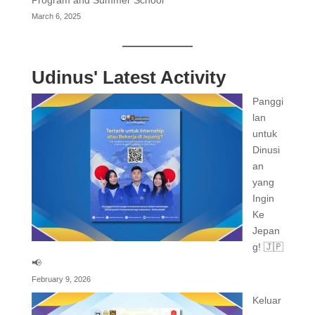
Program and Summer School
March 6, 2025
Udinus' Latest Activity
Panggi
lan
untuk
Dinusi
an
yang
Ingin
Ke
Jepan
g! 🇯🇵
📢
February 9, 2026
Keluar