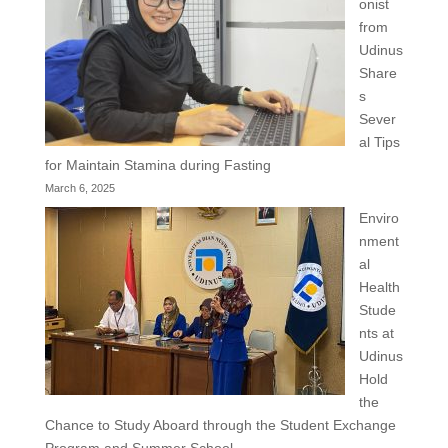
onist
from
Udinus
Share
s
Sever
al Tips
for Maintain Stamina during Fasting
March 6, 2025
Enviro
nment
al
Health
Stude
nts at
Udinus
Hold
the
Chance to Study Aboard through the Student Exchange