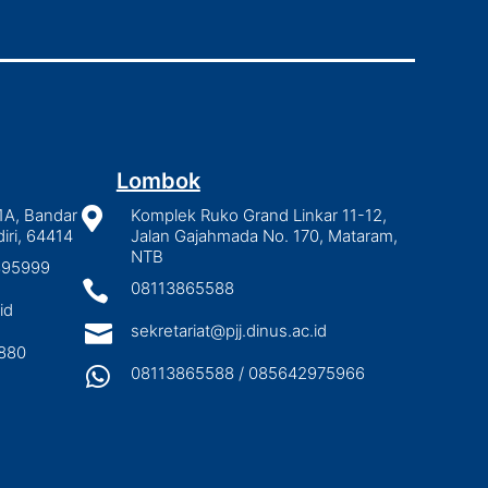
Lombok
1A, Bandar

Komplek Ruko Grand Linkar 11-12,
iri, 64414
Jalan Gajahmada No. 170, Mataram,
NTB
2895999

08113865588
id

sekretariat@pjj.dinus.ac.id
880

08113865588 / 085642975966