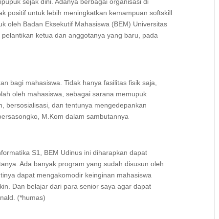
puk sejak dini. Adanya berbagai organisasi di
ositif untuk lebih meningkatkan kemampuan softskill
uk oleh Badan Eksekutif Mahasiswa (BEM) Universitas
 pelantikan ketua dan anggotanya yang baru, pada
n bagi mahasiswa. Tidak hanya fasilitas fisik saja,
olah oleh mahasiswa, sebagai sarana memupuk
bersosialisasi, dan tentunya mengedepankan
i Noersasongko, M.Kom dalam sambutannya
nformatika S1, BEM Udinus ini diharapkan dapat
tanya. Ada banyak program yang sudah disusun oleh
nantinya dapat mengakomodir keinginan mahasiswa
in. Dan belajar dari para senior saya agar dapat
nald. (*humas)