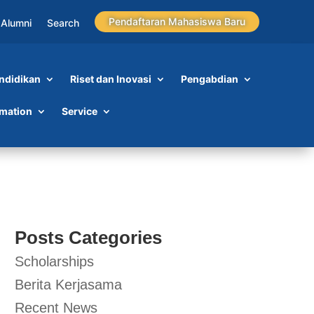
Pendaftaran Mahasiswa Baru
Alumni
Search
ndidikan
Riset dan Inovasi
Pengabdian
rmation
Service
Posts Categories
Scholarships
Berita Kerjasama
Recent News