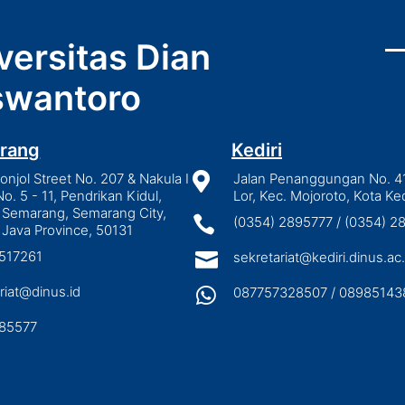
versitas Dian
wantoro
rang
Kediri
njol Street No. 207 & Nakula I

Jalan Penanggungan No. 4
No. 5 - 11, Pendrikan Kidul,
Lor, Kec. Mojoroto, Kota Ked
 Semarang, Semarang City,

(0354) 2895777 / (0354) 
 Java Province, 50131
3517261

sekretariat@kediri.dinus.ac.
riat@dinus.id

087757328507 / 08985143
85577