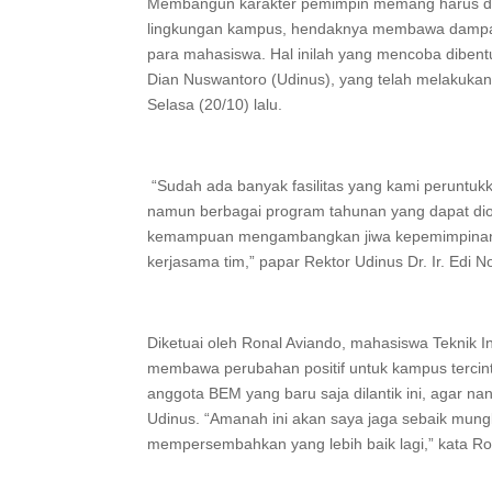
Membangun karakter pemimpin memang harus dipu
lingkungan kampus, hendaknya membawa dampak p
para mahasiswa. Hal inilah yang mencoba dibent
Dian Nuswantoro (Udinus), yang telah melakukan
Selasa (20/10) lalu.
“Sudah ada banyak fasilitas yang kami peruntukka
namun berbagai program tahunan yang dapat di
kemampuan mengambangkan jiwa kepemimpinan, 
kerjasama tim,” papar Rektor Udinus Dr. Ir. Ed
Diketuai oleh Ronal Aviando, mahasiswa Teknik I
membawa perubahan positif untuk kampus tercin
anggota BEM yang baru saja dilantik ini, agar 
Udinus. “Amanah ini akan saya jaga sebaik mungk
mempersembahkan yang lebih baik lagi,” kata Ro