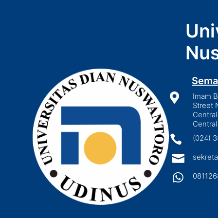
Uni
Nus
Sema

Imam Bo
Street 
Central
Central

(024) 

sekreta

081126