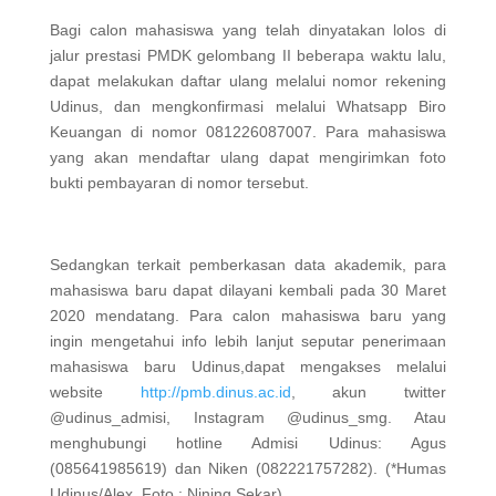
Bagi calon mahasiswa yang telah dinyatakan lolos di
jalur prestasi PMDK gelombang II beberapa waktu lalu,
dapat melakukan daftar ulang melalui nomor rekening
Udinus, dan mengkonfirmasi melalui Whatsapp Biro
Keuangan di nomor 081226087007. Para mahasiswa
yang akan mendaftar ulang dapat mengirimkan foto
bukti pembayaran di nomor tersebut.
Sedangkan terkait pemberkasan data akademik, para
mahasiswa baru dapat dilayani kembali pada 30 Maret
2020 mendatang. Para calon mahasiswa baru yang
ingin mengetahui info lebih lanjut seputar penerimaan
mahasiswa baru Udinus,dapat mengakses melalui
website
http://pmb.dinus.ac.id
, akun twitter
@udinus_admisi, Instagram @udinus_smg. Atau
menghubungi hotline Admisi Udinus: Agus
(085641985619) dan Niken (082221757282). (*Humas
Udinus/Alex. Foto : Nining Sekar)