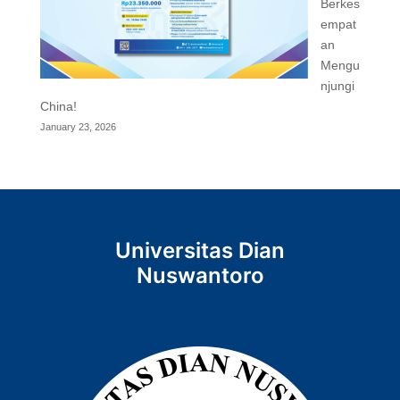
Berkes
empat
an
Mengu
njungi
China!
January 23, 2026
Universitas Dian
Nuswantoro