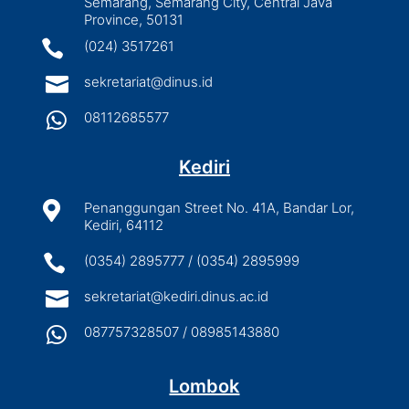
Semarang, Semarang City, Central Java
Province, 50131

(024) 3517261

sekretariat@dinus.id

08112685577
Kediri

Penanggungan Street No. 41A, Bandar Lor,
Kediri, 64112

(0354) 2895777 / (0354) 2895999

sekretariat@kediri.dinus.ac.id

087757328507 / 08985143880
Lombok