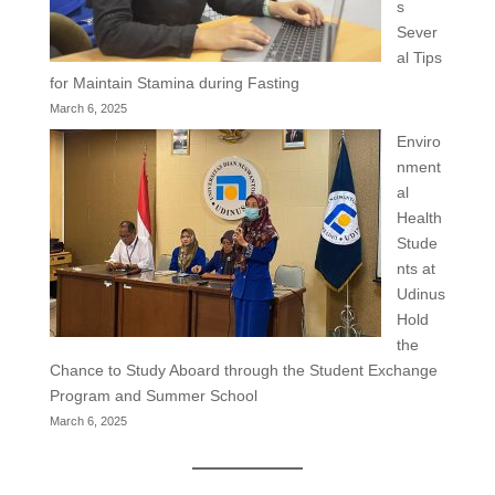
s
Sever
al Tips
for Maintain Stamina during Fasting
March 6, 2025
Enviro
nment
al
Health
Stude
nts at
Udinus
Hold
the
Chance to Study Aboard through the Student Exchange
Program and Summer School
March 6, 2025