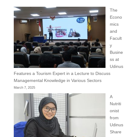
The
Econo
mics
and
Facult
y
Busine
ss at
Udinus
Features a Tourism Expert in a Lecture to Discuss
Managemental Knowledge in Various Sectors
March 7, 2025
A
Nutriti
onist
from
Udinus
Share