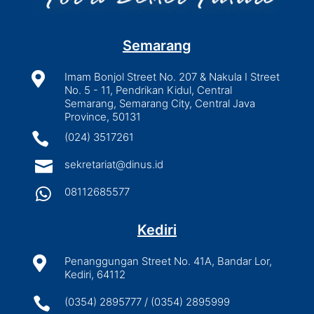
Semarang

Imam Bonjol Street No. 207 & Nakula I Street
No. 5 - 11, Pendrikan Kidul, Central
Semarang, Semarang City, Central Java
Province, 50131

(024) 3517261

sekretariat@dinus.id

08112685577
Kediri

Penanggungan Street No. 41A, Bandar Lor,
Kediri, 64112

(0354) 2895777 / (0354) 2895999