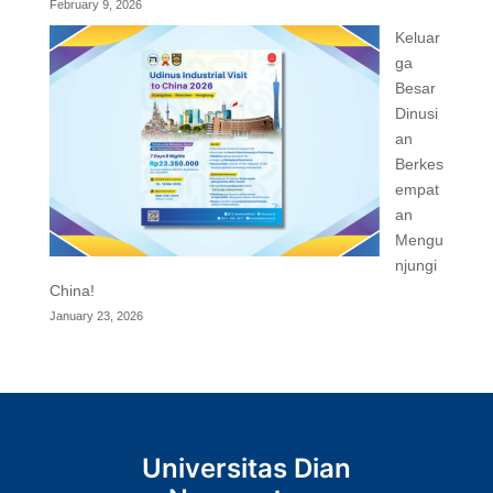
February 9, 2026
Keluar
ga
Besar
Dinusi
an
Berkes
empat
an
Mengu
njungi
China!
January 23, 2026
Universitas Dian