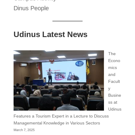
Dinus People
Udinus Latest News
The
Econo
mics
and
Facult
y
Busine
ss at
Udinus
Features a Tourism Expert in a Lecture to Discuss
Managemental Knowledge in Various Sectors
March 7, 2025