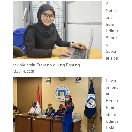
A
Nutriti
onist
from
Udinus
Share
s
Sever
al Tips
for Maintain Stamina during Fasting
March 6, 2025
Enviro
nment
al
Health
Stude
nts at
Udinus
Hold