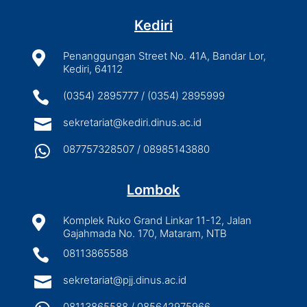
Kediri

Penanggungan Street No. 41A, Bandar Lor,
Kediri, 64112

(0354) 2895777 / (0354) 2895999

sekretariat@kediri.dinus.ac.id

087757328507 / 08985143880
Lombok

Komplek Ruko Grand Linkar 11-12, Jalan
Gajahmada No. 170, Mataram, NTB

08113865588

sekretariat@pjj.dinus.ac.id
08113865588 / 085642975966