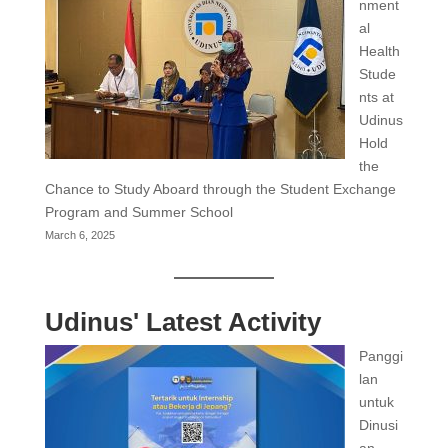
nment
al
Health
Stude
nts at
Udinus
Hold
the
Chance to Study Aboard through the Student Exchange
Program and Summer School
March 6, 2025
Udinus' Latest Activity
Panggi
lan
untuk
Dinusi