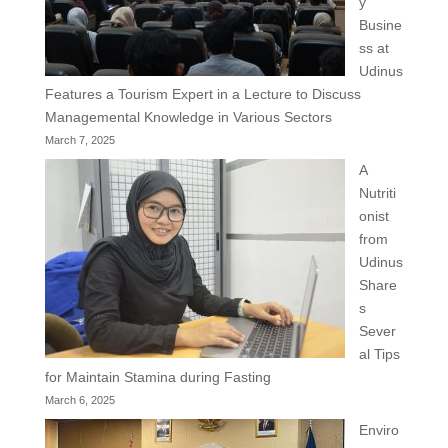
y
Busine
ss at
Udinus
Features a Tourism Expert in a Lecture to Discuss
Managemental Knowledge in Various Sectors
March 7, 2025
A
Nutriti
onist
from
Udinus
Share
s
Sever
al Tips
for Maintain Stamina during Fasting
March 6, 2025
Enviro