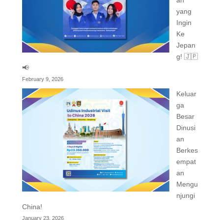
an
yang
Ingin
Ke
Jepan
g! 🇯🇵
📢
February 9, 2026
Keluar
ga
Besar
Dinusi
an
Berkes
empat
an
Mengu
njungi
China!
January 23, 2026