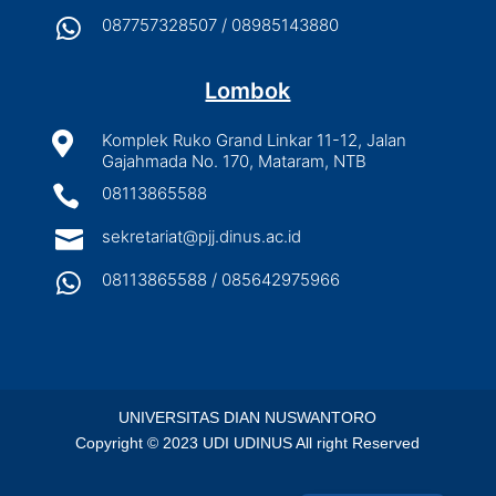

087757328507 / 08985143880
Lombok

Komplek Ruko Grand Linkar 11-12, Jalan
Gajahmada No. 170, Mataram, NTB

08113865588

sekretariat@pjj.dinus.ac.id

08113865588 / 085642975966
UNIVERSITAS DIAN NUSWANTORO
Copyright © 2023 UDI UDINUS All right Reserved
Indonesian