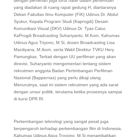
dengan perfilman juga turut hadir dalam pertemuan
yang diadakan di ruang rapat gedung H, diantaranya
Dekan Fakultas Ilmu Komputer (FIK) Udinus Dr. Abdul
Syukur, Kepala Program Studi (Kaprogdi) Desain
Komunikasi Visual (DKV) Udinus Dr. Tyas Catur,
KaProgdi Broadcasting Suhariyanto, M.Kom, Kahumas
Udinus Agus Triyono, M.Si, dosen Broadcasting Lisa
Mardiyana, M.Ikom, serta Wakil Direktur TVKU Hery
Pamungkas. Terkait dengan UU perfilman yang akan
direvisi, Suharyanto mengomentari tentang sistem
rekrutmen anggota Badan Pertimbangan Perfilman
Nasional (Bappernas) yang perlu dikaji ulang.
Menurutnya, saat ini sistem rekrutmen yang ada sarat
dengan unsur politik, terutama ketika prosesnya sampai
di kursi DPR RI.
Perkembangan teknologi yang sangat pesat juga
berpengaruh terhadap perkembangan film di Indonesia.
Kahumas Udinus Agus Troyono, M.Si menambahkan