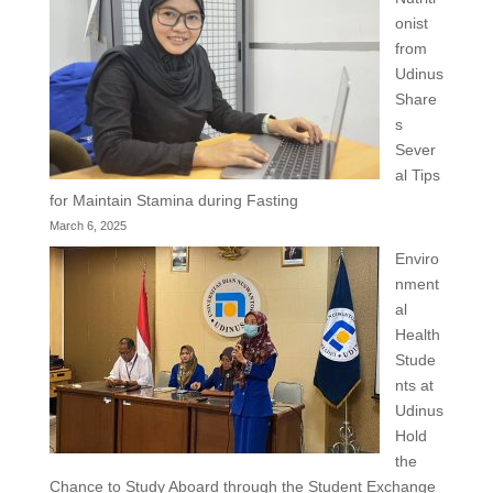
onist
from
Udinus
Share
s
Sever
al Tips
for Maintain Stamina during Fasting
March 6, 2025
Enviro
nment
al
Health
Stude
nts at
Udinus
Hold
the
Chance to Study Aboard through the Student Exchange