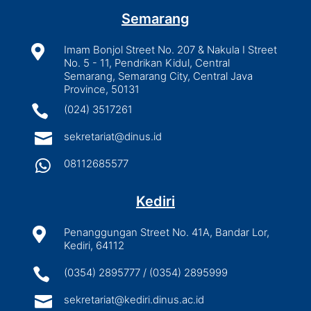
Semarang

Imam Bonjol Street No. 207 & Nakula I Street
No. 5 - 11, Pendrikan Kidul, Central
Semarang, Semarang City, Central Java
Province, 50131

(024) 3517261

sekretariat@dinus.id

08112685577
Kediri

Penanggungan Street No. 41A, Bandar Lor,
Kediri, 64112

(0354) 2895777 / (0354) 2895999

sekretariat@kediri.dinus.ac.id