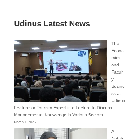
Udinus Latest News
The
Econo
mics
and
Facult
y
Busine
ss at
Udinus
Features a Tourism Expert in a Lecture to Discuss
Managemental Knowledge in Various Sectors
March 7, 2025
A
Nutriti