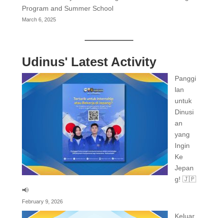
Program and Summer School
March 6, 2025
Udinus' Latest Activity
Panggi
lan
untuk
Dinusi
an
yang
Ingin
Ke
Jepan
g! 🇯🇵
📢
February 9, 2026
Keluar