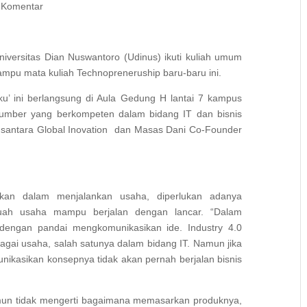
 Komentar
iversitas Dian Nuswantoro (Udinus) ikuti kuliah umum
mpu mata kuliah Technopreneruship baru-baru ini.
u’ ini berlangsung di Aula Gedung H lantai 7 kampus
umber yang berkompeten dalam bidang IT dan bisnis
santara Global Inovation dan Masas Dani Co-Founder
kan dalam menjalankan usaha, diperlukan adanya
ebuah usaha mampu berjalan dengan lancar. “Dalam
engan pandai mengkomunikasikan ide. Industry 4.0
gai usaha, salah satunya dalam bidang IT. Namun jika
nikasikan konsepnya tidak akan pernah berjalan bisnis
namun tidak mengerti bagaimana memasarkan produknya,