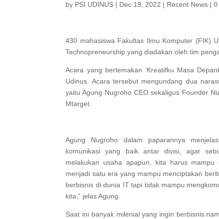
by
PSI UDINUS
|
Dec 19, 2022
|
Recent News
|
0
430 mahasiswa Fakultas Ilmu Komputer (FIK) Un
Technopreneurship yang diadakan oleh tim penga
Acara yang bertemakan ‘Kreatifku Masa Depank
Udinus. Acara tersebut mengundang dua naras
yaitu Agung Nugroho CEO sekaligus Founder Nu
Mtarget.
Agung Nugroho dalam paparannya menjelas
komunikasi yang baik antar divisi, agar s
melakukan usaha apapun, kita harus mampu d
menjadi satu era yang mampu menciptakan berba
berbisnis di dunia IT tapi tidak mampu mengkomu
kita,” jelas Agung.
Saat ini banyak milenial yang ingin berbisnis 