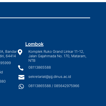
Lombok
1A, Bandar

Komplek Ruko Grand Linkar 11-12,
iri, 64414
Jalan Gajahmada No. 170, Mataram,
NTB
2895999

08113865588
id

sekretariat@pjj.dinus.ac.id
880

08113865588 / 085642975966