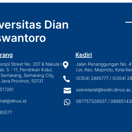
versitas Dian
wantoro
rang
Kediri
njol Street No. 207 & Nakula I

Jalan Penanggungan No. 4
No. 5 - 11, Pendrikan Kidul,
Lor, Kec. Mojoroto, Kota Ked
 Semarang, Semarang City,

(0354) 2895777 / (0354) 
 Java Province, 50131
3517261

sekretariat@kediri.dinus.ac.
riat@dinus.id

087757328507 / 08985143
85577