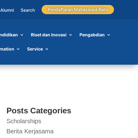
Pendaftaran Mahasiswa Baru
Alumni
Search
ndidikan
Riset dan Inovasi
Pengabdian
P
rmation
Service
Posts Categories
Scholarships
Berita Kerjasama