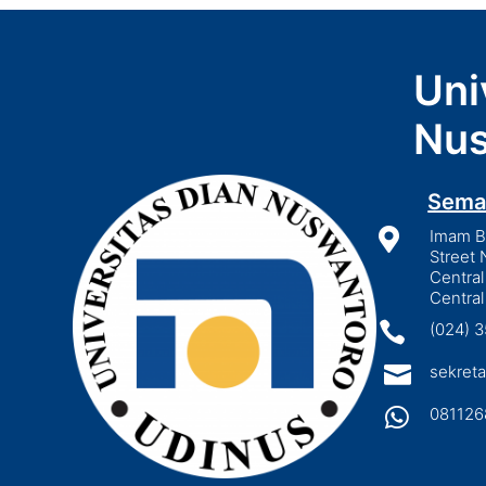
Uni
Nus
Sema

Imam Bo
Street 
Central
Central

(024) 

sekreta

081126