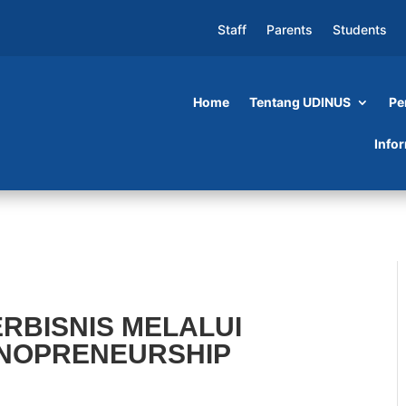
Staff
Parents
Students
Home
Tentang UDINUS
Pe
MELALUI KULIAH UMUM TECHNOPRENEURSHI
Info
RBISNIS MELALUI
NOPRENEURSHIP