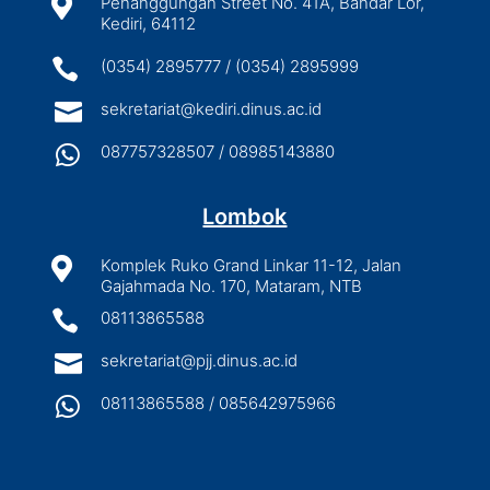

Penanggungan Street No. 41A, Bandar Lor,
Kediri, 64112

(0354) 2895777 / (0354) 2895999

sekretariat@kediri.dinus.ac.id

087757328507 / 08985143880
Lombok

Komplek Ruko Grand Linkar 11-12, Jalan
Gajahmada No. 170, Mataram, NTB

08113865588

sekretariat@pjj.dinus.ac.id

08113865588 / 085642975966