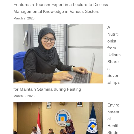
Features a Tourism Expert in a Lecture to Discuss
Managemental Knowledge in Various Sectors
March 7, 2025
A
Nutriti
onist
from
Udinus
Share
s
Sever
al Tips
for Maintain Stamina during Fasting
March 6, 2025
Enviro
nment
al
Health
Stude