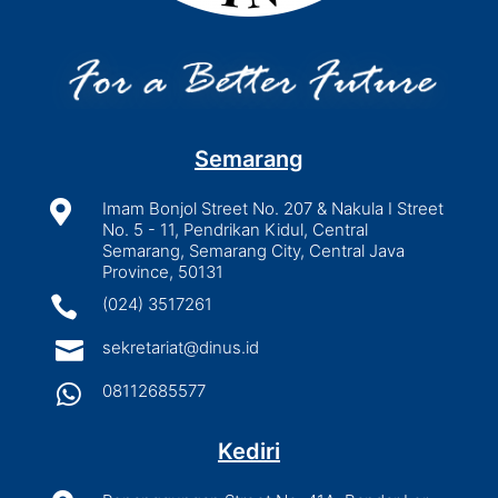
Semarang

Imam Bonjol Street No. 207 & Nakula I Street
No. 5 - 11, Pendrikan Kidul, Central
Semarang, Semarang City, Central Java
Province, 50131

(024) 3517261

sekretariat@dinus.id

08112685577
Kediri