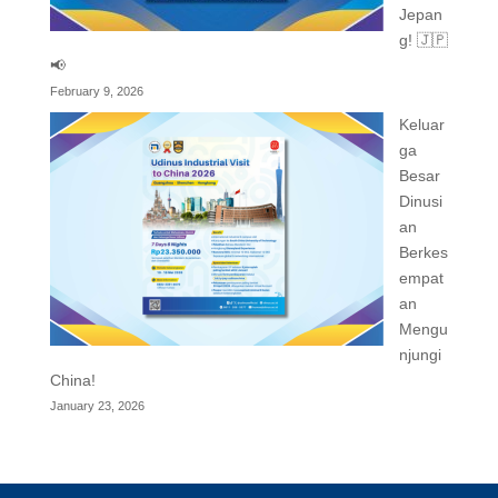
Jepan
g! 🇯🇵
📢
February 9, 2026
Keluar
ga
Besar
Dinusi
an
Berkes
empat
an
Mengu
njungi
China!
January 23, 2026