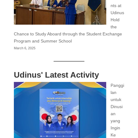
nts at
Udinus
Hold
the
Chance to Study Aboard through the Student Exchange
Program and Summer School
March 6, 2025
Udinus' Latest Activity
Panggi
lan
untuk
Dinusi
an
yang
Ingin
Ke