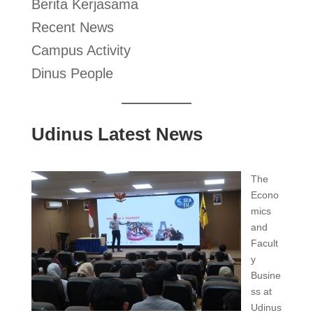
Berita Kerjasama
Recent News
Campus Activity
Dinus People
Udinus Latest News
The
Econo
mics
and
Facult
y
Busine
ss at
Udinus