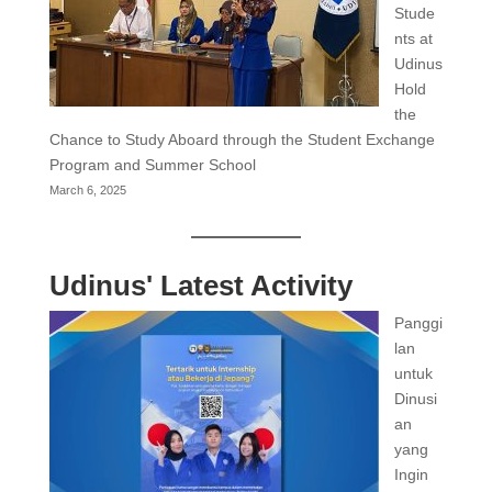
Stude
nts at
Udinus
Hold
the
Chance to Study Aboard through the Student Exchange
Program and Summer School
March 6, 2025
Udinus' Latest Activity
Panggi
lan
untuk
Dinusi
an
yang
Ingin