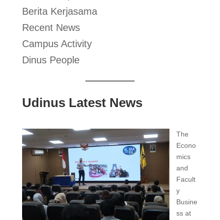
Berita Kerjasama
Recent News
Campus Activity
Dinus People
Udinus Latest News
The
Econo
mics
and
Facult
y
Busine
ss at