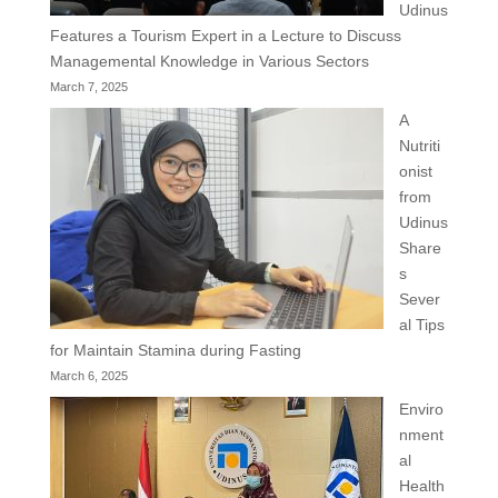
Udinus
Features a Tourism Expert in a Lecture to Discuss
Managemental Knowledge in Various Sectors
March 7, 2025
A
Nutriti
onist
from
Udinus
Share
s
Sever
al Tips
for Maintain Stamina during Fasting
March 6, 2025
Enviro
nment
al
Health