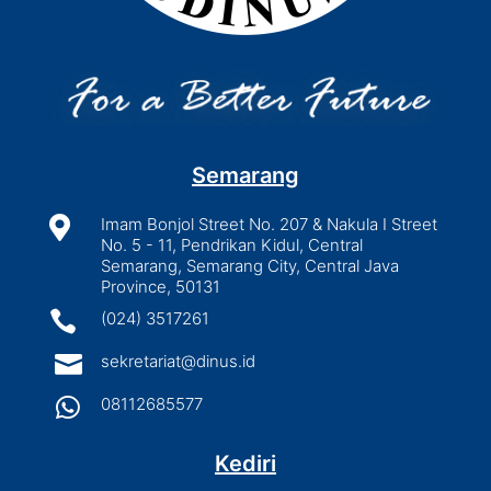
Semarang

Imam Bonjol Street No. 207 & Nakula I Street
No. 5 - 11, Pendrikan Kidul, Central
Semarang, Semarang City, Central Java
Province, 50131

(024) 3517261

sekretariat@dinus.id

08112685577
Kediri