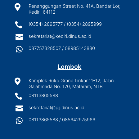

Penanggungan Street No. 41A, Bandar Lor,
Kediri, 64112

(0354) 2895777 / (0354) 2895999

sekretariat@kediri.dinus.ac.id

087757328507 / 08985143880
Lombok

Komplek Ruko Grand Linkar 11-12, Jalan
Gajahmada No. 170, Mataram, NTB

08113865588

sekretariat@pjj.dinus.ac.id

08113865588 / 085642975966