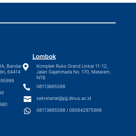
Lombok
1A, Bandar

Komplek Ruko Grand Linkar 11-12,
iri, 64414
Jalan Gajahmada No. 170, Mataram,
NTB
2895999

08113865588
id

sekretariat@pjj.dinus.ac.id
880

08113865588 / 085642975966