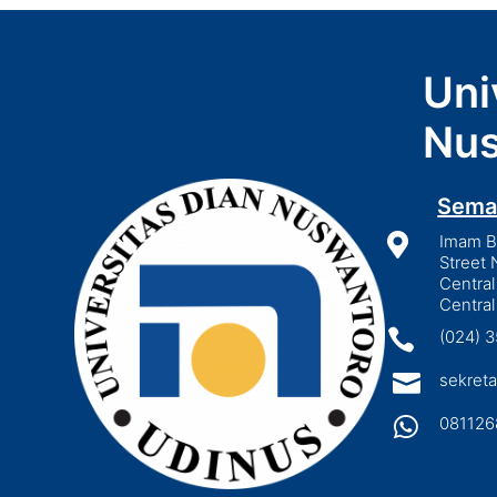
Uni
Nus
Sema

Imam Bo
Street 
Central
Central

(024) 

sekreta

081126