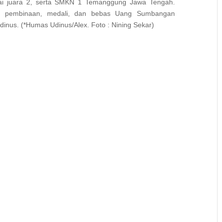
i juara 2, serta SMKN 1 Temanggung Jawa Tengah.
 pembinaan, medali, dan bebas Uang Sumbangan
dinus. (*Humas Udinus/Alex. Foto : Nining Sekar)