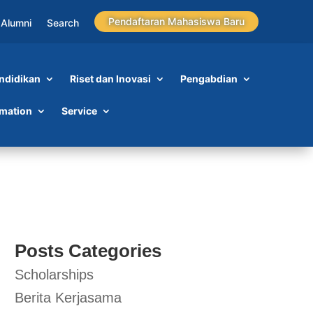
Pendaftaran Mahasiswa Baru
Alumni
Search
ndidikan
Riset dan Inovasi
Pengabdian
rmation
Service
Posts Categories
Scholarships
Berita Kerjasama