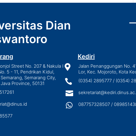
versitas Dian
wantoro
rang
Kediri
njol Street No. 207 & Nakula I

Jalan Penanggungan No. 4
No. 5 - 11, Pendrikan Kidul,
Lor, Kec. Mojoroto, Kota Ked
 Semarang, Semarang City,

(0354) 2895777 / (0354) 
 Java Province, 50131
3517261

sekretariat@kediri.dinus.ac.
riat@dinus.id

087757328507 / 08985143
85577