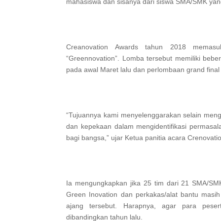
mahasiswa dan sisanya dari siswa SMA/SMK yang b
Creanovation Awards tahun 2018 memasuk
“Greennovation”. Lomba tersebut memiliki beber
pada awal Maret lalu dan perlombaan grand final
“Tujuannya kami menyelenggarakan selain men
dan kepekaan dalam mengidentifikasi permasala
bagi bangsa,” ujar Ketua panitia acara Crenovati
Ia mengungkapkan jika 25 tim dari 21 SMA/SMK d
Green Inovation dan perkakas/alat bantu masih 
ajang tersebut. Harapnya, agar para pes
dibandingkan tahun lalu.