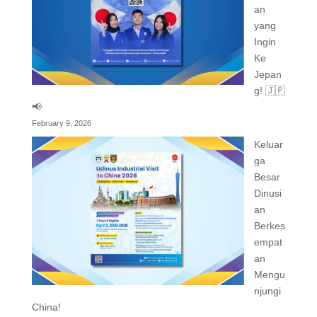
an
yang
Ingin
Ke
Jepan
g! 🇯🇵
📢
February 9, 2026
Keluar
ga
Besar
Dinusi
an
Berkes
empat
an
Mengu
njungi
China!