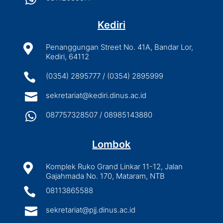
Kediri

Penanggungan Street No. 41A, Bandar Lor,
Kediri, 64112

(0354) 2895777 / (0354) 2895999

sekretariat@kediri.dinus.ac.id

087757328507 / 08985143880
Lombok

Komplek Ruko Grand Linkar 11-12, Jalan
Gajahmada No. 170, Mataram, NTB

08113865588

sekretariat@pjj.dinus.ac.id