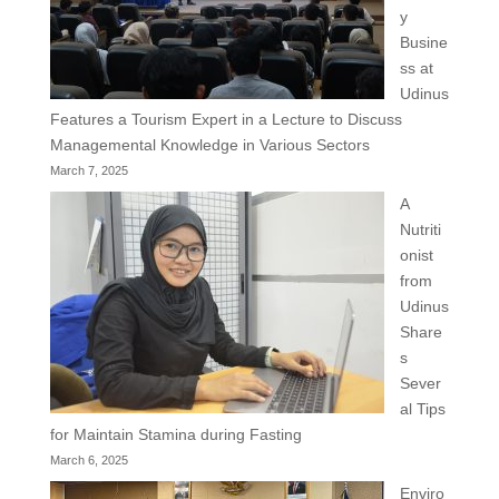
y
Busine
ss at
Udinus
Features a Tourism Expert in a Lecture to Discuss
Managemental Knowledge in Various Sectors
March 7, 2025
A
Nutriti
onist
from
Udinus
Share
s
Sever
al Tips
for Maintain Stamina during Fasting
March 6, 2025
Enviro