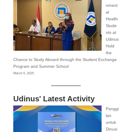
nment
al
Health
Stude
nts at
Udinus
Hold
the
Chance to Study Aboard through the Student Exchange
Program and Summer School
March 6, 2025
Udinus' Latest Activity
Panggi
lan
untuk
Dinusi