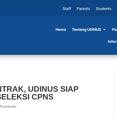
Staff
Parents
Students
Home
Tentang UDINUS
Pe
US SIAP FASILITASI PROSES SELEKSI CPNS
Info
TRAK, UDINUS SIAP
SELEKSI CPNS
 Komentar