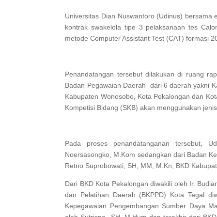
Universitas Dian Nuswantoro (Udinus) bersama
kontrak swakelola tipe 3 pelaksanaan tes Ca
metode Computer Assistant Test (CAT) formasi 2
Penandatangan tersebut dilakukan di ruang rapa
Badan Pegawaian Daerah dari 6 daerah yakni K
Kabupaten Wonosobo, Kota Pekalongan dan Kota 
Kompetisi Bidang (SKB) akan menggunakan jenis
Pada proses penandatanganan tersebut, Udi
Noersasongko, M.Kom sedangkan dari Badan Kep
Retno Suprobowati, SH, MM, M.Kn, BKD Kabupaten
Dari BKD Kota Pekalongan diwakili oleh Ir. Budi
dan Pelatihan Daerah (BKPPD) Kota Tegal diw
Kepegawaian Pengembangan Sumber Daya Man