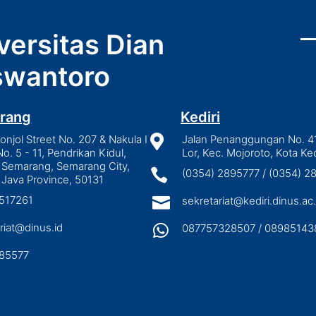
versitas Dian
wantoro
rang
Kediri
njol Street No. 207 & Nakula I

Jalan Penanggungan No. 4
No. 5 - 11, Pendrikan Kidul,
Lor, Kec. Mojoroto, Kota Ked
 Semarang, Semarang City,

(0354) 2895777 / (0354) 
 Java Province, 50131
3517261

sekretariat@kediri.dinus.ac.
riat@dinus.id

087757328507 / 08985143
85577