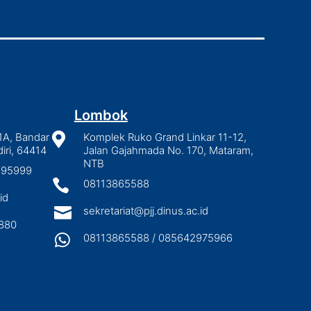
Lombok
1A, Bandar

Komplek Ruko Grand Linkar 11-12,
iri, 64414
Jalan Gajahmada No. 170, Mataram,
NTB
2895999

08113865588
id

sekretariat@pjj.dinus.ac.id
880

08113865588 / 085642975966