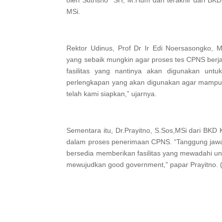
oleh Sutrisno SH, M.Hum dan terakhir dari BKD 
MSi.
Rektor Udinus, Prof Dr Ir Edi Noersasongko,
yang sebaik mungkin agar proses tes CPNS berja
fasilitas yang nantinya akan digunakan unt
perlengkapan yang akan digunakan agar mampu 
telah kami siapkan,” ujarnya.
Sementara itu, Dr.Prayitno, S.Sos,MSi dari BK
dalam proses penerimaan CPNS. “Tanggung jawab 
bersedia memberikan fasilitas yang mewadahi un
mewujudkan good government,” papar Prayitno. 