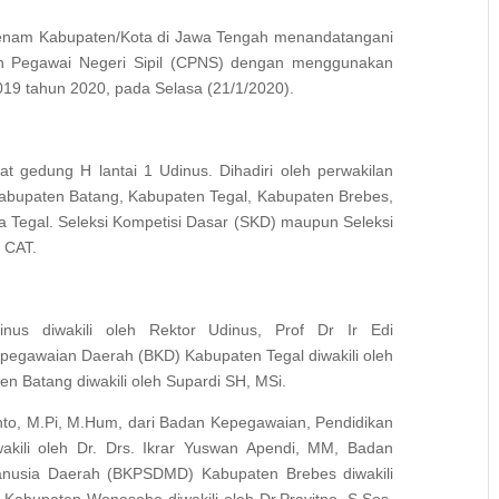
 enam Kabupaten/Kota di Jawa Tengah menandatangani
lon Pegawai Negeri Sipil (CPNS) dengan menggunakan
019 tahun 2020, pada Selasa (21/1/2020).
t gedung H lantai 1 Udinus. Dihadiri oleh perwakilan
abupaten Batang, Kabupaten Tegal, Kabupaten Brebes,
Tegal. Seleksi Kompetisi Dasar (SKD) maupun Seleksi
 CAT.
nus diwakili oleh Rektor Udinus, Prof Dr Ir Edi
egawaian Daerah (BKD) Kabupaten Tegal diwakili oleh
 Batang diwakili oleh Supardi SH, MSi.
anto, M.Pi, M.Hum, dari Badan Kepegawaian, Pendidikan
akili oleh Dr. Drs. Ikrar Yuswan Apendi, MM, Badan
usia Daerah (BKPSDMD) Kabupaten Brebes diwakili