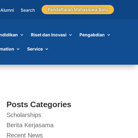
Pendaftaran Mahasiswa Baru
Alumni
Search
ndidikan
Riset dan Inovasi
Pengabdian
rmation
Service
Posts Categories
Scholarships
Berita Kerjasama
Recent News