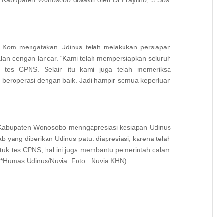
Kabupaten Wonosobo diwakili oleh Dr.Prayitno, S.Sos,
 M.Kom mengatakan Udinus telah melakukan persiapan
lan dengan lancar. “Kami telah mempersiapkan seluruh
uk tes CPNS. Selain itu kami juga telah memeriksa
beroperasi dengan baik. Jadi hampir semua keperluan
D Kabupaten Wonosobo menngapresiasi kesiapan Udinus
yang diberikan Udinus patut diapresiasi, karena telah
tuk tes CPNS, hal ini juga membantu pemerintah dalam
(*Humas Udinus/Nuvia. Foto : Nuvia KHN)