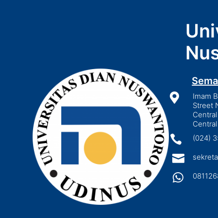
Uni
Nus
Sema

Imam Bo
Street 
Central
Central

(024) 

sekreta

081126