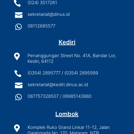

(024) 3517261

sekretariat@dinus.id

08112685577
Kediri

Penanggungan Street No. 41A, Bandar Lor,
Kediri, 64112

(0354) 2895777 / (0354) 2895999

sekretariat@kediri.dinus.ac.id

087757328507 / 08985143880
Lombok

Komplek Ruko Grand Linkar 11-12, Jalan
Gajahmada No. 170, Mataram, NTB