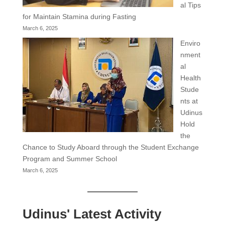
al Tips
for Maintain Stamina during Fasting
March 6, 2025
Enviro
nment
al
Health
Stude
nts at
Udinus
Hold
the
Chance to Study Aboard through the Student Exchange
Program and Summer School
March 6, 2025
Udinus' Latest Activity