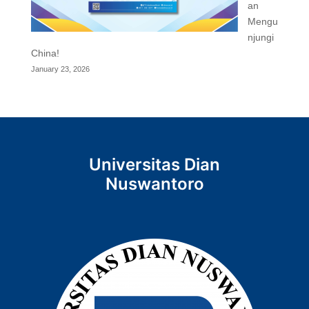
an
Mengu
njungi
China!
January 23, 2026
Universitas Dian
Nuswantoro