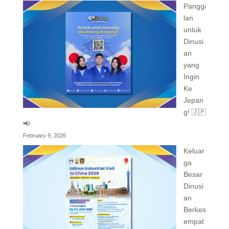
Panggi
lan
untuk
Dinusi
an
yang
Ingin
Ke
Jepan
g! 🇯🇵
📢
February 9, 2026
Keluar
ga
Besar
Dinusi
an
Berkes
empat