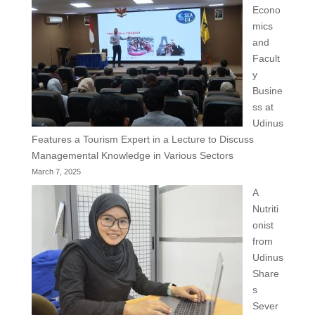
Econo
mics
and
Facult
y
Busine
ss at
Udinus
Features a Tourism Expert in a Lecture to Discuss
Managemental Knowledge in Various Sectors
March 7, 2025
A
Nutriti
onist
from
Udinus
Share
s
Sever