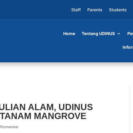
Staff
Parents
Students
Home
Tentang UDINUS
Pe
M, UDINUS AJAK MABA UDINUS TANAM
Info
LIAN ALAM, UDINUS
 TANAM MANGROVE
 Komentar