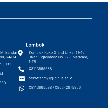
Lombok
1A, Bandar

Komplek Ruko Grand Linkar 11-12,
iri, 64414
Jalan Gajahmada No. 170, Mataram,
NTB
2895999

08113865588
id

sekretariat@pjj.dinus.ac.id
880

08113865588 / 085642975966