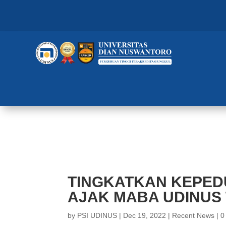
TINGKATKAN KEPEDULIAN ALA
MANGROVE
TINGKATKAN KEPEDU
AJAK MABA UDINUS
by
PSI UDINUS
|
Dec 19, 2022
|
Recent News
|
0