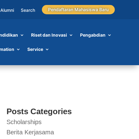
Pendaftaran Mahasiswa Baru
Alumni
Search
ndidikan
Riset dan Inovasi
Pengabdian
rmation
Service
Posts Categories
Scholarships
Berita Kerjasama