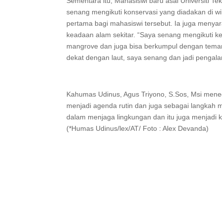
Sementara itu, Mahasiswi baru asal Universiti Te
senang mengikuti konservasi yang diadakan di w
pertama bagi mahasiswi tersebut. Ia juga menya
keadaan alam sekitar. “Saya senang mengikuti k
mangrove dan juga bisa berkumpul dengan tem
dekat dengan laut, saya senang dan jadi pengal
Kahumas Udinus, Agus Triyono, S.Sos, Msi men
menjadi agenda rutin dan juga sebagai langkah m
dalam menjaga lingkungan dan itu juga menjadi k
(*Humas Udinus/lex/AT/ Foto : Alex Devanda)