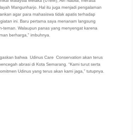
knikal Malaysia Melaka (UTeM), Ain Nabila, merasa
ilayah Mangunharjo. Hal itu juga menjadi pengalaman
rankan agar para mahasiswa tidak apatis terhadap
egiatan ini. Baru pertama saya menanam langsung
an-teman. Walaupun panas yang menyengat karena
aman berharga,” imbuhnya.
egaskan bahwa Udinus Care Conservation akan terus
encegah abrasi di Kota Semarang. “Kami turut serta
omitmen Udinus yang terus akan kami jaga,” tutupnya.