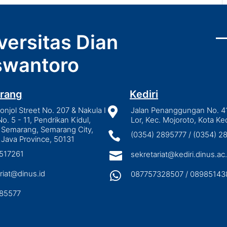
versitas Dian
wantoro
rang
Kediri
njol Street No. 207 & Nakula I

Jalan Penanggungan No. 4
No. 5 - 11, Pendrikan Kidul,
Lor, Kec. Mojoroto, Kota Ked
 Semarang, Semarang City,

(0354) 2895777 / (0354) 
 Java Province, 50131
3517261

sekretariat@kediri.dinus.ac.
riat@dinus.id

087757328507 / 08985143
85577