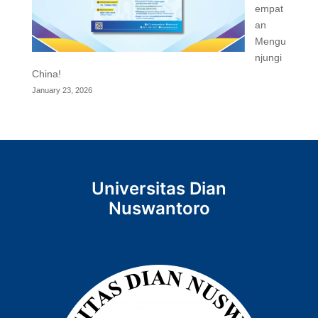
empat
an
Mengu
njungi
China!
January 23, 2026
Universitas Dian
Nuswantoro