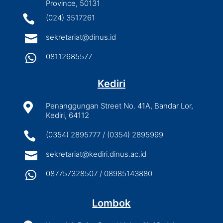
Province, 50131

(024) 3517261

sekretariat@dinus.id

08112685577
Kediri

Penanggungan Street No. 41A, Bandar Lor,
Kediri, 64112

(0354) 2895777 / (0354) 2895999

sekretariat@kediri.dinus.ac.id

087757328507 / 08985143880
Lombok