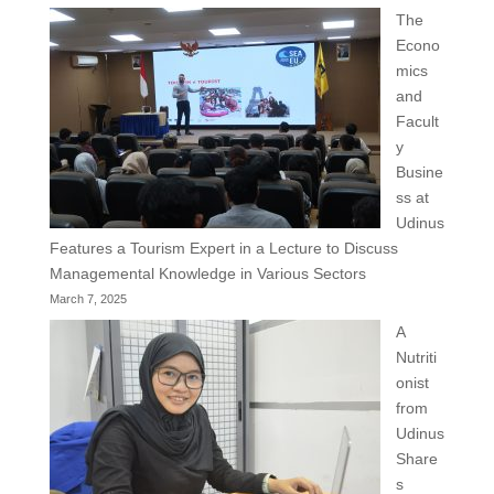
The
Econo
mics
and
Facult
y
Busine
ss at
Udinus
Features a Tourism Expert in a Lecture to Discuss
Managemental Knowledge in Various Sectors
March 7, 2025
A
Nutriti
onist
from
Udinus
Share
s