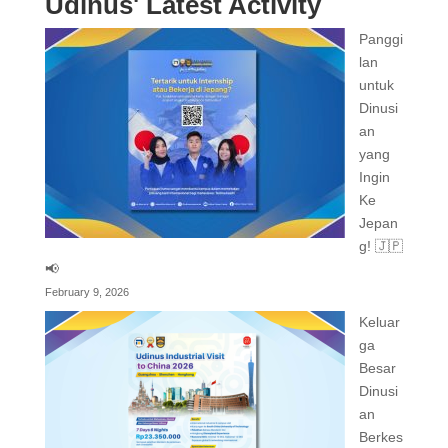
Udinus' Latest Activity
Panggi
lan
untuk
Dinusi
an
yang
Ingin
Ke
Jepan
g! 🇯🇵
📢
February 9, 2026
Keluar
ga
Besar
Dinusi
an
Berkes