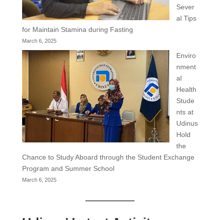
Sever
al Tips
for Maintain Stamina during Fasting
March 6, 2025
Enviro
nment
al
Health
Stude
nts at
Udinus
Hold
the
Chance to Study Aboard through the Student Exchange
Program and Summer School
March 6, 2025