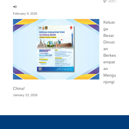
g! 🇯🇵
📢
February 9, 2026
Keluar
ga
Besar
Dinusi
an
Berkes
empat
an
Mengu
njungi
China!
January 23, 2026