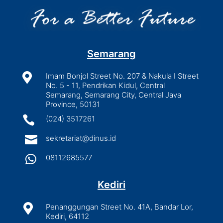
Semarang

Imam Bonjol Street No. 207 & Nakula I Street
No. 5 - 11, Pendrikan Kidul, Central
Semarang, Semarang City, Central Java
Province, 50131

(024) 3517261

sekretariat@dinus.id

08112685577
Kediri

Penanggungan Street No. 41A, Bandar Lor,
Kediri, 64112