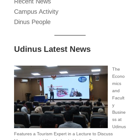
Recent News
Campus Activity
Dinus People
Udinus Latest News
The
Econo
mics
and
Facult
y
Busine
ss at
Udinus
Features a Tourism Expert in a Lecture to Discuss