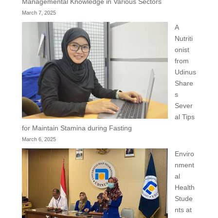
Managemental Knowledge in Various Sectors
March 7, 2025
A
Nutriti
onist
from
Udinus
Share
s
Sever
al Tips
for Maintain Stamina during Fasting
March 6, 2025
Enviro
nment
al
Health
Stude
nts at