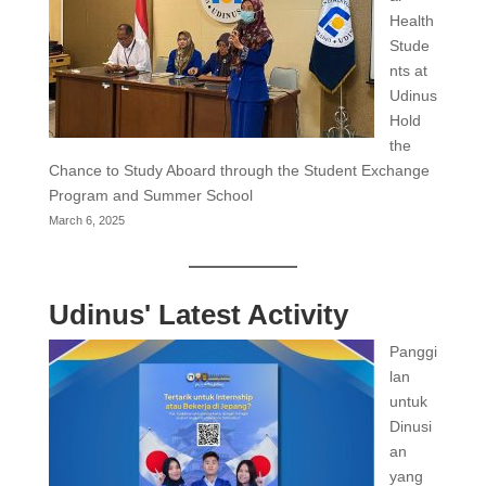
Health
Stude
nts at
Udinus
Hold
the
Chance to Study Aboard through the Student Exchange
Program and Summer School
March 6, 2025
Udinus' Latest Activity
Panggi
lan
untuk
Dinusi
an
yang