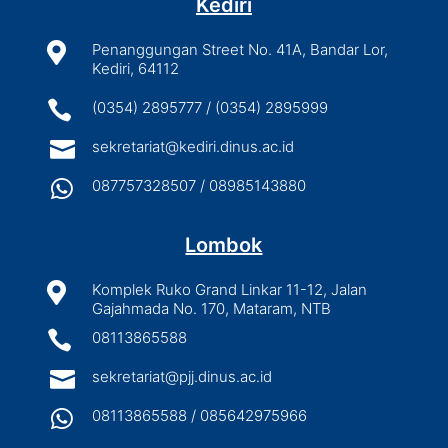
Kediri

Penanggungan Street No. 41A, Bandar Lor,
Kediri, 64112

(0354) 2895777 / (0354) 2895999

sekretariat@kediri.dinus.ac.id

087757328507 / 08985143880
Lombok

Komplek Ruko Grand Linkar 11-12, Jalan
Gajahmada No. 170, Mataram, NTB

08113865588

sekretariat@pjj.dinus.ac.id

08113865588 / 085642975966