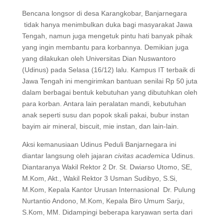
Bencana longsor di desa Karangkobar, Banjarnegara
tidak hanya menimbulkan duka bagi masyarakat Jawa
Tengah, namun juga mengetuk pintu hati banyak pihak
yang ingin membantu para korbannya. Demikian juga
yang dilakukan oleh Universitas Dian Nuswantoro
(Udinus) pada Selasa (16/12) lalu. Kampus IT terbaik di
Jawa Tengah ini mengirimkan bantuan senilai Rp 50 juta
dalam berbagai bentuk kebutuhan yang dibutuhkan oleh
para korban. Antara lain peralatan mandi, kebutuhan
anak seperti susu dan popok skali pakai, bubur instan
bayim air mineral, biscuit, mie instan, dan lain-lain.
Aksi kemanusiaan Udinus Peduli Banjarnegara ini
diantar langsung oleh jajaran
civitas academica
Udinus.
Diantaranya Wakil Rektor 2 Dr. St. Dwiarso Utomo, SE,
M.Kom, Akt., Wakil Rektor 3 Usman Sudibyo, S.Si,
M.Kom, Kepala Kantor Urusan Internasional Dr. Pulung
Nurtantio Andono, M.Kom, Kepala Biro Umum Sarju,
S.Kom, MM. Didampingi beberapa karyawan serta dari