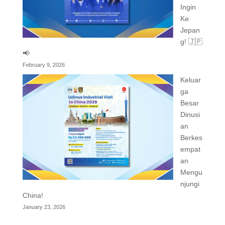
Ingin
Ke
Jepan
g! 🇯🇵
📢
February 9, 2026
Keluar
ga
Besar
Dinusi
an
Berkes
empat
an
Mengu
njungi
China!
January 23, 2026