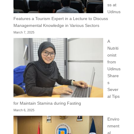
ss at
Udinus
Features a Tourism Expert in a Lecture to Discuss
Managemental Knowledge in Various Sectors
March 7, 2025
A
Nutriti
onist
from
Udinus
Share
s
Sever
al Tips
for Maintain Stamina during Fasting
March 6, 2025
Enviro
nment
al