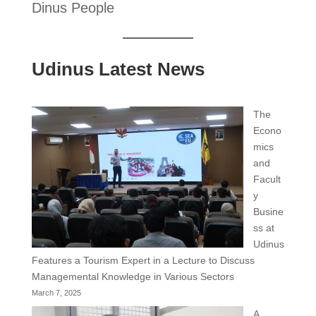
Dinus People
Udinus Latest News
The
Econo
mics
and
Facult
y
Busine
ss at
Udinus
Features a Tourism Expert in a Lecture to Discuss
Managemental Knowledge in Various Sectors
March 7, 2025
A