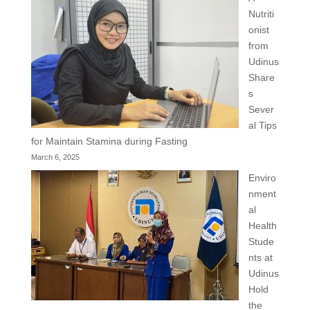
Nutriti
onist
from
Udinus
Share
s
Sever
al Tips
for Maintain Stamina during Fasting
March 6, 2025
Enviro
nment
al
Health
Stude
nts at
Udinus
Hold
the