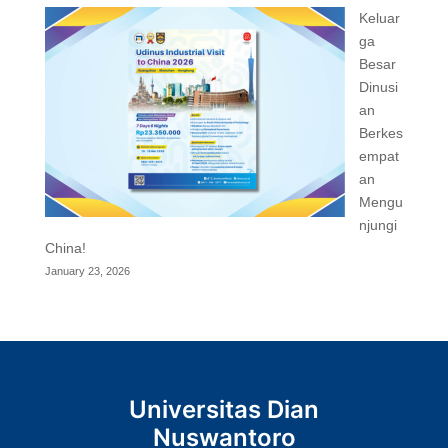
Keluar
ga
Besar
Dinusi
an
Berkes
empat
an
Mengu
njungi
China!
January 23, 2026
Universitas Dian
Nuswantoro