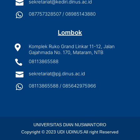

sekretariat@kediri.dinus.ac.id

087757328507 / 08985143880
Lombok

Komplek Ruko Grand Linkar 11-12, Jalan
Gajahmada No. 170, Mataram, NTB

08113865588

sekretariat@pjj.dinus.ac.id

08113865588 / 085642975966
UNIVERSITAS DIAN NUSWANTORO
Copyright © 2023 UDI UDINUS All right Reserved