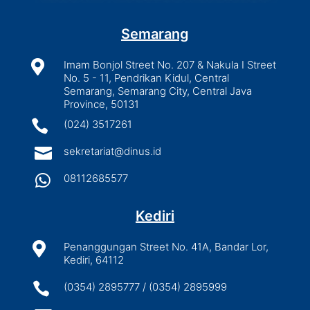
Semarang

Imam Bonjol Street No. 207 & Nakula I Street
No. 5 - 11, Pendrikan Kidul, Central
Semarang, Semarang City, Central Java
Province, 50131

(024) 3517261

sekretariat@dinus.id

08112685577
Kediri

Penanggungan Street No. 41A, Bandar Lor,
Kediri, 64112

(0354) 2895777 / (0354) 2895999