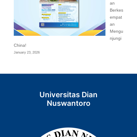
an
Berkes
empat
an
Mengu
njungi
China!
January 23, 2026
Universitas Dian
Nuswantoro