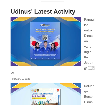
Udinus' Latest Activity
Panggi
lan
untuk
Dinusi
an
yang
Ingin
Ke
Jepan
g! 🇯🇵
📢
February 9, 2026
Keluar
ga
Besar
Dinusi