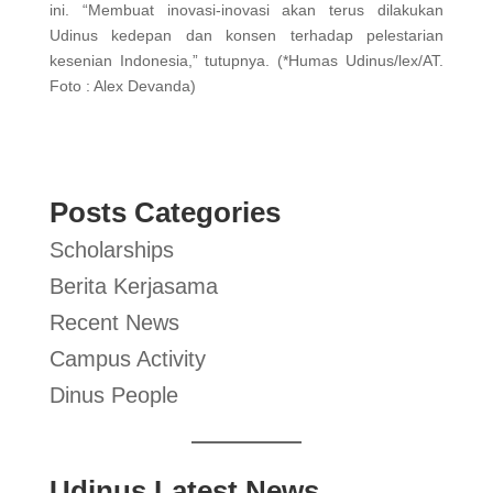
ini. “Membuat inovasi-inovasi akan terus dilakukan
Udinus kedepan dan konsen terhadap pelestarian
kesenian Indonesia,” tutupnya. (*Humas Udinus/lex/AT.
Foto : Alex Devanda)
Posts Categories
Scholarships
Berita Kerjasama
Recent News
Campus Activity
Dinus People
Udinus Latest News