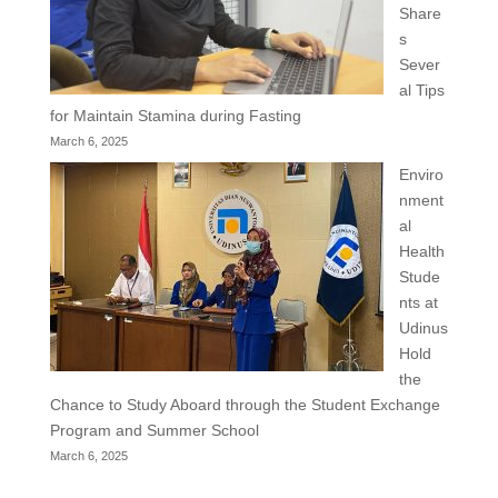
Share
s
Sever
al Tips
for Maintain Stamina during Fasting
March 6, 2025
Enviro
nment
al
Health
Stude
nts at
Udinus
Hold
the
Chance to Study Aboard through the Student Exchange
Program and Summer School
March 6, 2025