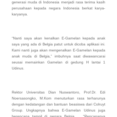
generasi muda di Indonesia menjadi rasa terima kasih
perusahaan kepada negara Indonesia berkat karya-
karyanya.
“Nanti saya akan kenalkan E-Gamelan kepada anak
saya yang ada di Belgia patut untuk dicoba aplikasi ini.
Kami nanti juga akan mengenalkan E-Gamelan kepada
anak muda di Belgia,” imbuhnya saat diwawancarai
seusai memainkan Gamelan di gedung H lantai 1
Udinus.
Rektor Universitas Dian Nuswantoro, Prof.Dr. Edi
Noersasongko, M.Kom menuturkan rasa terharunya
dengan kedatangan dan bantuan beasiswa dari Colruyt
Group. Ungkapnya bahwa E-Gamelan Udinus juga
berencana tampil di negara Belgia. “Rencananya