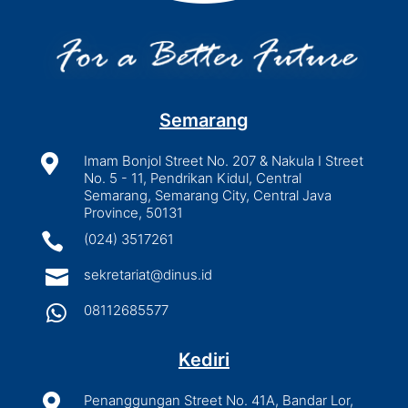
Semarang

Imam Bonjol Street No. 207 & Nakula I Street
No. 5 - 11, Pendrikan Kidul, Central
Semarang, Semarang City, Central Java
Province, 50131

(024) 3517261

sekretariat@dinus.id

08112685577
Kediri

Penanggungan Street No. 41A, Bandar Lor,