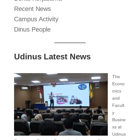
Recent News
Campus Activity
Dinus People
Udinus Latest News
The
Econo
mics
and
Facult
y
Busine
ss at
Udinus