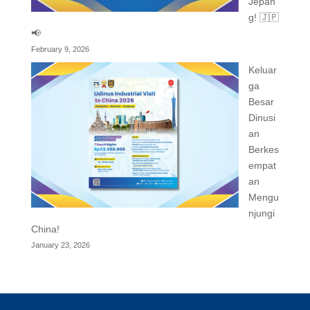
Jepan
g! 🇯🇵
📢
February 9, 2026
Keluar
ga
Besar
Dinusi
an
Berkes
empat
an
Mengu
njungi
China!
January 23, 2026