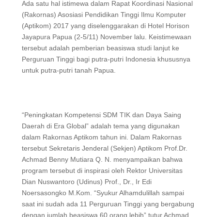
Ada satu hal istimewa dalam Rapat Koordinasi Nasional
(Rakornas) Asosiasi Pendidikan Tinggi Ilmu Komputer
(Aptikom) 2017 yang diselenggarakan di Hotel Horison
Jayapura Papua (2-5/11) November lalu. Keistimewaan
tersebut adalah pemberian beasiswa studi lanjut ke
Perguruan Tinggi bagi putra-putri Indonesia khususnya
untuk putra-putri tanah Papua.
“Peningkatan Kompetensi SDM TIK dan Daya Saing
Daerah di Era Global” adalah tema yang digunakan
dalam Rakornas Aptikom tahun ini. Dalam Rakornas
tersebut Sekretaris Jenderal (Sekjen) Aptikom Prof.Dr.
Achmad Benny Mutiara Q. N. menyampaikan bahwa
program tersebut di inspirasi oleh Rektor Universitas
Dian Nuswantoro (Udinus) Prof., Dr., Ir Edi
Noersasongko M.Kom. “Syukur Alhamdulillah sampai
saat ini sudah ada 11 Perguruan Tinggi yang bergabung
dengan jumlah beasiswa 60 orang lebih” tutur Achmad