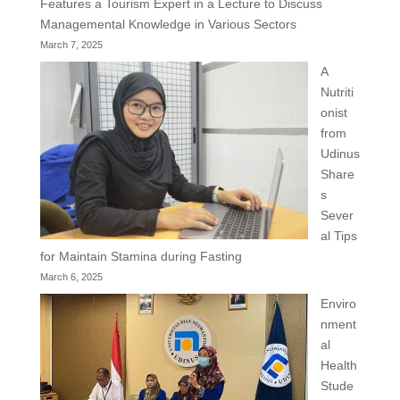
Features a Tourism Expert in a Lecture to Discuss
Managemental Knowledge in Various Sectors
March 7, 2025
A
Nutriti
onist
from
Udinus
Share
s
Sever
al Tips
for Maintain Stamina during Fasting
March 6, 2025
Enviro
nment
al
Health
Stude