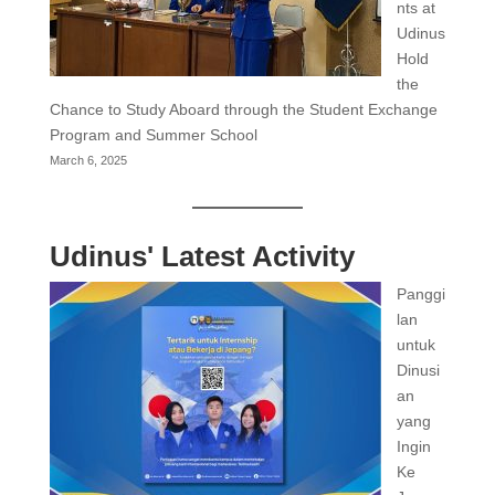
nts at
Udinus
Hold
the
Chance to Study Aboard through the Student Exchange
Program and Summer School
March 6, 2025
Udinus' Latest Activity
Panggi
lan
untuk
Dinusi
an
yang
Ingin
Ke