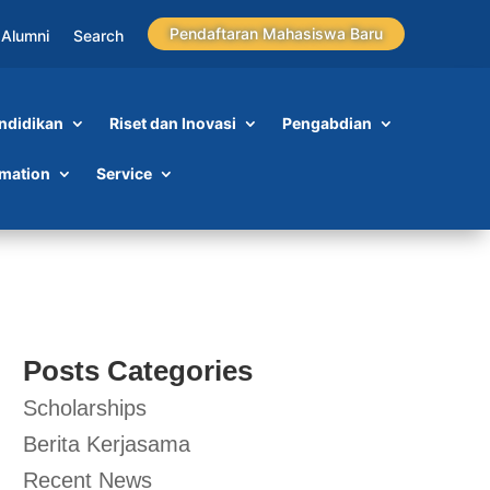
Pendaftaran Mahasiswa Baru
Alumni
Search
ndidikan
Riset dan Inovasi
Pengabdian
rmation
Service
Posts Categories
Scholarships
Berita Kerjasama
Recent News