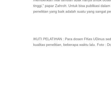
memberikan nilai tambah tidak hanya untuk dosen a
tinggi,” papar Zahroh. Untuk bisa publikasi dalam
penelitian yang baik adalah suatu yang sangat pe
IKUTI PELATIHAN : Para dosen FKes UDinus seda
kualitas penelitian, beberapa waktu lalu. Foto :