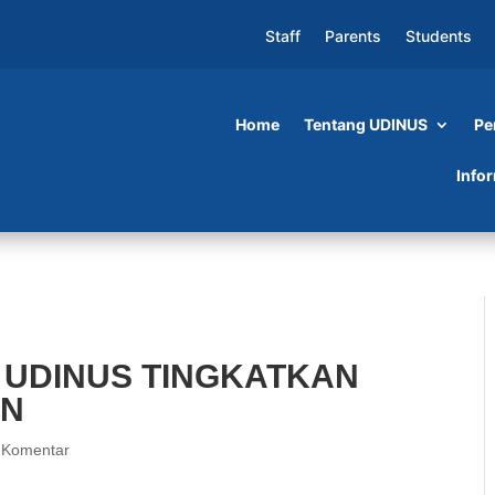
Staff
Parents
Students
Home
Tentang UDINUS
Pe
NGKATKAN KUALITAS PENELITIAN
Info
 UDINUS TINGKATKAN
AN
 Komentar