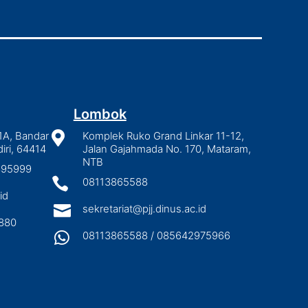
Lombok
1A, Bandar

Komplek Ruko Grand Linkar 11-12,
iri, 64414
Jalan Gajahmada No. 170, Mataram,
NTB
2895999

08113865588
id

sekretariat@pjj.dinus.ac.id
880

08113865588 / 085642975966