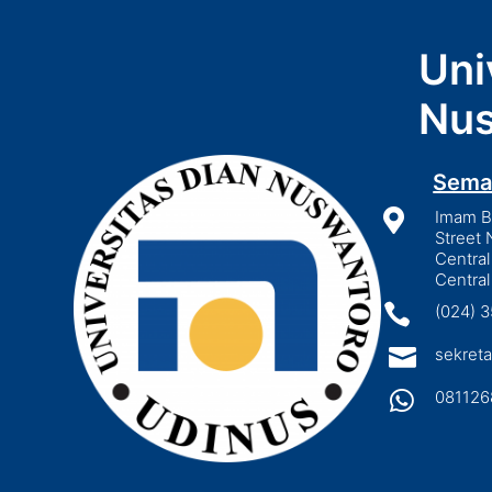
Uni
Nus
Sema

Imam Bo
Street 
Central
Central

(024) 

sekreta

081126