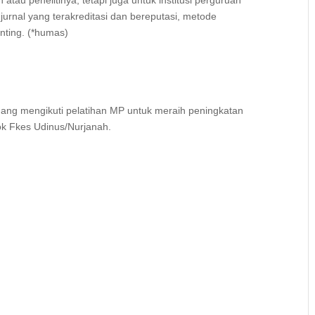
tau penelitinya, tetapi juga untuk institusi perguruan
 jurnal yang terakreditasi dan bereputasi, metode
nting. (*humas)
ng mengikuti pelatihan MP untuk meraih peningkatan
 Dok Fkes Udinus/Nurjanah.