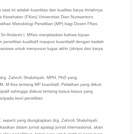
) saat ini adalah kuantitas dan kualitas karya ilmiahnya.
tas Kesehatan (FKes) Universitas Dian Nuswantoro
atihan Metodologi Penelitian (MP) bagi Dosen FKes.
Sri Andarini I, MKes menjelaskan bahwa tujuan
enelitian kualitatif maupun kuantitatif dengan kaidah
siswa untuk menyusun tugas akhir (skripsi dan karya
 drg. Zahroh Shaluhiyah, MPH, PhD yang
M, M.Kes tentang MP kuanitatif. Pelatihan yang diikuti
ipatif sehingga diskusi tentang kasus-kasus yang
ripada teori penelitian.
 PT, seperti yang diungkapkan drg. Zahroh Shaluhiyah,
ikasikan dalam jurnal apalagi jurnal internasional, akan