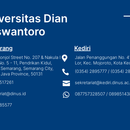
versitas Dian
wantoro
rang
Kediri
njol Street No. 207 & Nakula I

Jalan Penanggungan No. 4
No. 5 - 11, Pendrikan Kidul,
Lor, Kec. Mojoroto, Kota Ked
 Semarang, Semarang City,

(0354) 2895777 / (0354) 
 Java Province, 50131
3517261

sekretariat@kediri.dinus.ac.
riat@dinus.id

087757328507 / 08985143
85577