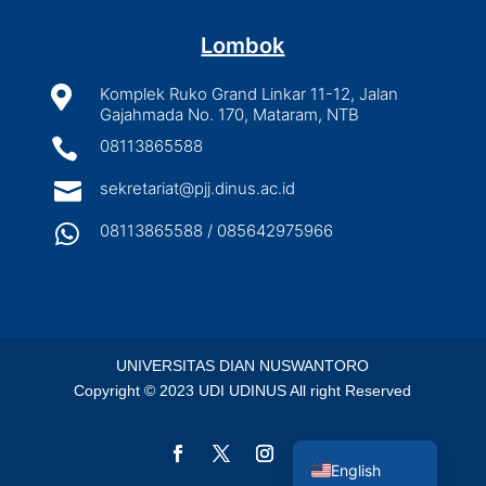
Lombok

Komplek Ruko Grand Linkar 11-12, Jalan
Gajahmada No. 170, Mataram, NTB

08113865588

sekretariat@pjj.dinus.ac.id

08113865588 / 085642975966
UNIVERSITAS DIAN NUSWANTORO
Copyright © 2023 UDI UDINUS All right Reserved
Indonesian
English