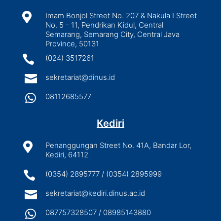

Imam Bonjol Street No. 207 & Nakula I Street
No. 5 - 11, Pendrikan Kidul, Central
Semarang, Semarang City, Central Java
Province, 50131

(024) 3517261

sekretariat@dinus.id

08112685577
Kediri

Penanggungan Street No. 41A, Bandar Lor,
Kediri, 64112

(0354) 2895777 / (0354) 2895999

sekretariat@kediri.dinus.ac.id

087757328507 / 08985143880