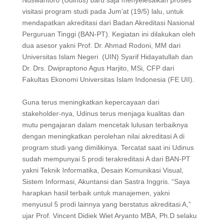
Nuswantoro (Udinus) baru saja menyelesaikan proses
visitasi program studi pada Jum’at (19/5) lalu, untuk
mendapatkan akreditasi dari Badan Akreditasi Nasional
Perguruan Tinggi (BAN-PT). Kegiatan ini dilakukan oleh
dua asesor yakni Prof. Dr. Ahmad Rodoni, MM dari
Universitas Islam Negeri (UIN) Syarif Hidayatullah dan
Dr. Drs. Dwipraptono Agus Harjito, MSi, CFP dari
Fakultas Ekonomi Universitas Islam Indonesia (FE UII).
Guna terus meningkatkan kepercayaan dari
stakeholder-nya, Udinus terus menjaga kualitas dan
mutu pengajaran dalam mencetak lulusan terbaiknya
dengan meningkatkan perolehan nilai akreditasi A di
program studi yang dimilikinya. Tercatat saat ini Udinus
sudah mempunyai 5 prodi terakreditasi A dari BAN-PT
yakni Teknik Informatika, Desain Komunikasi Visual,
Sistem Informasi, Akuntansi dan Sastra Inggris. “Saya
harapkan hasil terbaik untuk manajemen, yakni
menyusul 5 prodi lainnya yang berstatus akreditasi A,”
ujar Prof. Vincent Didiek Wiet Aryanto MBA, Ph.D selaku