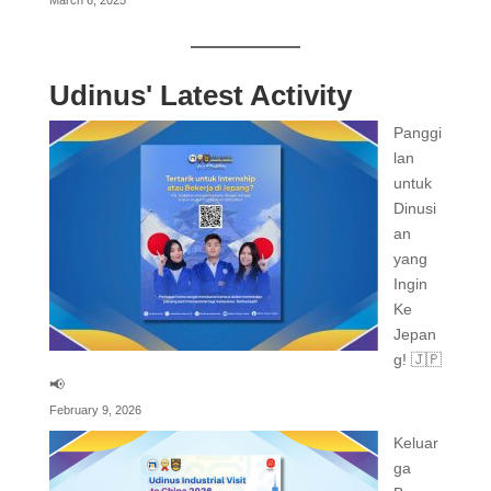
March 6, 2025
Udinus' Latest Activity
Panggi
lan
untuk
Dinusi
an
yang
Ingin
Ke
Jepan
g! 🇯🇵
📢
February 9, 2026
Keluar
ga