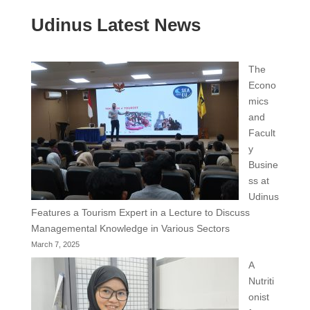
Udinus Latest News
The
Econo
mics
and
Facult
y
Busine
ss at
Udinus
Features a Tourism Expert in a Lecture to Discuss
Managemental Knowledge in Various Sectors
March 7, 2025
A
Nutriti
onist