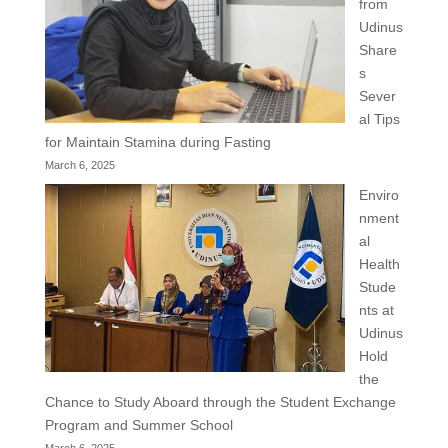
from
Udinus
Share
s
Sever
al Tips
for Maintain Stamina during Fasting
March 6, 2025
Enviro
nment
al
Health
Stude
nts at
Udinus
Hold
the
Chance to Study Aboard through the Student Exchange
Program and Summer School