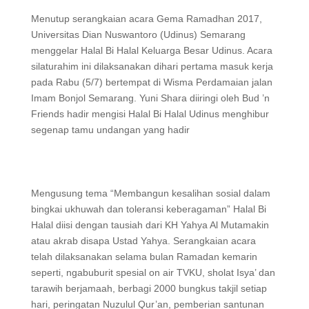
Menutup serangkaian acara Gema Ramadhan 2017,
Universitas Dian Nuswantoro (Udinus) Semarang
menggelar Halal Bi Halal Keluarga Besar Udinus. Acara
silaturahim ini dilaksanakan dihari pertama masuk kerja
pada Rabu (5/7) bertempat di Wisma Perdamaian jalan
Imam Bonjol Semarang. Yuni Shara diiringi oleh Bud ’n
Friends hadir mengisi Halal Bi Halal Udinus menghibur
segenap tamu undangan yang hadir
Mengusung tema “Membangun kesalihan sosial dalam
bingkai ukhuwah dan toleransi keberagaman” Halal Bi
Halal diisi dengan tausiah dari KH Yahya Al Mutamakin
atau akrab disapa Ustad Yahya. Serangkaian acara
telah dilaksanakan selama bulan Ramadan kemarin
seperti, ngabuburit spesial on air TVKU, sholat Isya’ dan
tarawih berjamaah, berbagi 2000 bungkus takjil setiap
hari, peringatan Nuzulul Qur’an, pemberian santunan