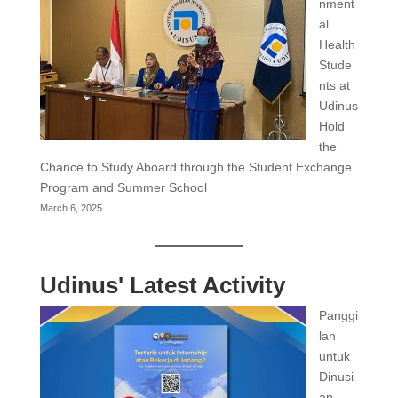
nment
al
Health
Stude
nts at
Udinus
Hold
the
Chance to Study Aboard through the Student Exchange
Program and Summer School
March 6, 2025
Udinus' Latest Activity
Panggi
lan
untuk
Dinusi
an