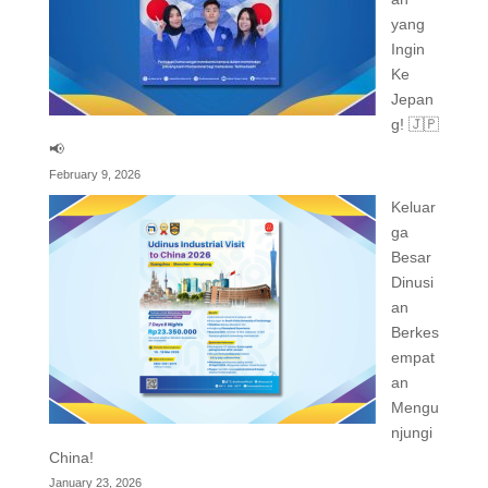
yang
Ingin
Ke
Jepan
g! 🇯🇵
📢
February 9, 2026
Keluar
ga
Besar
Dinusi
an
Berkes
empat
an
Mengu
njungi
China!
January 23, 2026