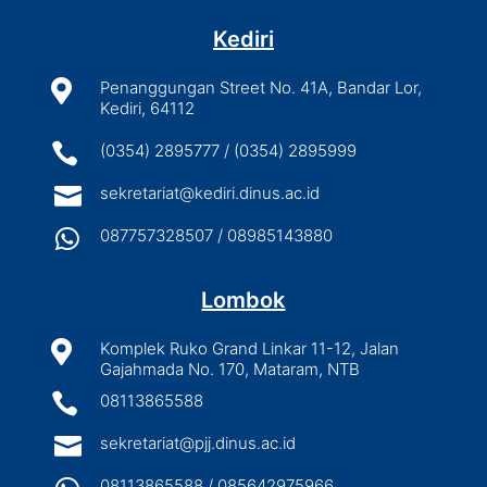
Kediri

Penanggungan Street No. 41A, Bandar Lor,
Kediri, 64112

(0354) 2895777 / (0354) 2895999

sekretariat@kediri.dinus.ac.id

087757328507 / 08985143880
Lombok

Komplek Ruko Grand Linkar 11-12, Jalan
Gajahmada No. 170, Mataram, NTB

08113865588

sekretariat@pjj.dinus.ac.id
08113865588 / 085642975966