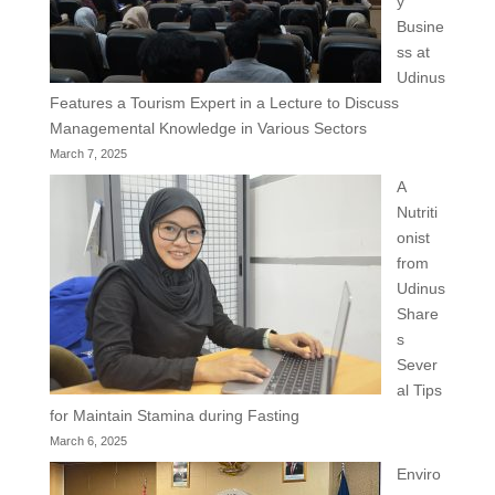
y
Busine
ss at
Udinus
Features a Tourism Expert in a Lecture to Discuss
Managemental Knowledge in Various Sectors
March 7, 2025
A
Nutriti
onist
from
Udinus
Share
s
Sever
al Tips
for Maintain Stamina during Fasting
March 6, 2025
Enviro