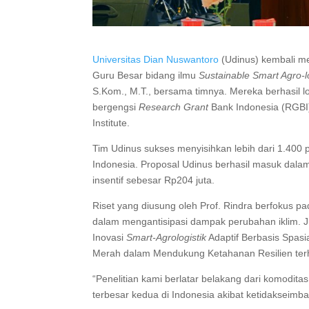
Universitas Dian Nuswantoro
(Udinus) kembali me
Guru Besar bidang ilmu
Sustainable Smart Agro-l
S.Kom., M.T., bersama timnya. Mereka berhasil 
bergengsi
Research Grant
Bank Indonesia (RGBI)
Institute.
Tim Udinus sukses menyisihkan lebih dari 1.400 p
Indonesia. Proposal Udinus berhasil masuk dalam 
insentif sebesar Rp204 juta.
Riset yang diusung oleh Prof. Rindra berfokus p
dalam mengantisipasi dampak perubahan iklim. J
Inovasi
Smart-Agrologistik
Adaptif Berbasis Spasi
Merah dalam Mendukung Ketahanan Resilien ter
“Penelitian kami berlatar belakang dari komodita
terbesar kedua di Indonesia akibat ketidakseimb