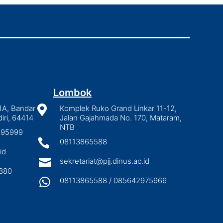
Lombok
1A, Bandar

Komplek Ruko Grand Linkar 11-12,
iri, 64414
Jalan Gajahmada No. 170, Mataram,
NTB
2895999

08113865588
id

sekretariat@pjj.dinus.ac.id
880

08113865588 / 085642975966