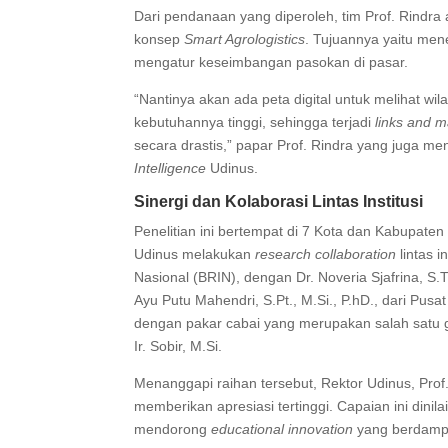
Dari pendanaan yang diperoleh, tim Prof. Rindra a
konsep
Smart Agrologistics
. Tujuannya yaitu me
mengatur keseimbangan pasokan di pasar.
“Nantinya akan ada peta digital untuk melihat w
kebutuhannya tinggi, sehingga terjadi
links and 
secara drastis,” papar Prof. Rindra yang juga m
Intelligence
Udinus.
Sinergi dan Kolaborasi Lintas Institusi
Penelitian ini bertempat di 7 Kota dan Kabupate
Udinus melakukan
research collaboration
lintas 
Nasional (BRIN), dengan Dr. Noveria Sjafrina, S.T
Ayu Putu Mahendri, S.Pt., M.Si., P.hD., dari Pus
dengan pakar cabai yang merupakan salah satu gur
Ir. Sobir, M.Si.
Menanggapi raihan tersebut, Rektor Udinus, Prof.
memberikan apresiasi tertinggi. Capaian ini dini
mendorong
educational innovation
yang berdampa