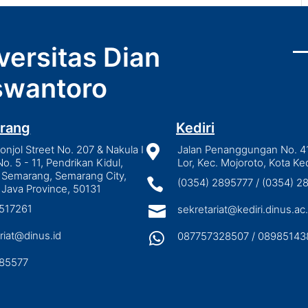
versitas Dian
wantoro
rang
Kediri
njol Street No. 207 & Nakula I

Jalan Penanggungan No. 4
No. 5 - 11, Pendrikan Kidul,
Lor, Kec. Mojoroto, Kota Ked
 Semarang, Semarang City,

(0354) 2895777 / (0354) 
 Java Province, 50131
3517261

sekretariat@kediri.dinus.ac.
riat@dinus.id

087757328507 / 08985143
85577