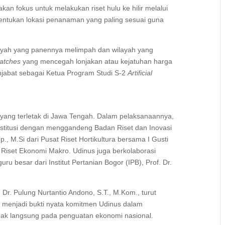
kan fokus untuk melakukan riset hulu ke hilir melalui
nentukan lokasi penanaman yang paling sesuai guna
ilayah yang panennya melimpah dan wilayah yang
matches
yang mencegah lonjakan atau kejatuhan harga
enjabat sebagai Ketua Program Studi S-2
Artificial
n yang terletak di Jawa Tengah. Dalam pelaksanaannya,
institusi dengan menggandeng Badan Riset dan Inovasi
p., M.Si dari Pusat Riset Hortikultura bersama I Gusti
at Riset Ekonomi Makro. Udinus juga berkolaborasi
u besar dari Institut Pertanian Bogor (IPB), Prof. Dr.
 Dr. Pulung Nurtantio Andono, S.T., M.Kom., turut
lai menjadi bukti nyata komitmen Udinus dalam
k langsung pada penguatan ekonomi nasional.