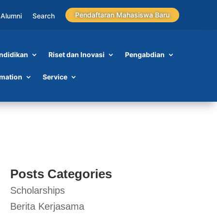
Pendaftaran Mahasiswa Baru
Alumni
Search
ndidikan
Riset dan Inovasi
Pengabdian
rmation
Service
Posts Categories
Scholarships
Berita Kerjasama