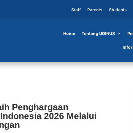
Staff
Parents
Students
Home
Tentang UDINUS
Pe
gaan Research Grant Bank Indonesia 2026
Info
an
aih Penghargaan
Indonesia 2026 Melalui
angan