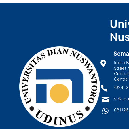
Uni
Nus
Sema

Imam Bo
Street 
Central
Central

(024) 

sekreta

081126