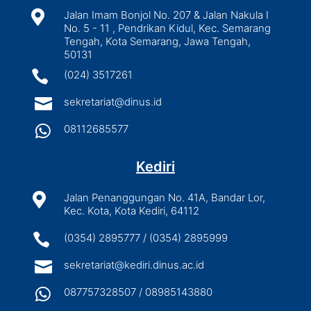

Jalan Imam Bonjol No. 207 & Jalan Nakula I
No. 5 - 11 , Pendrikan Kidul, Kec. Semarang
Tengah, Kota Semarang, Jawa Tengah,
50131

(024) 3517261

sekretariat@dinus.id

08112685577
Kediri

Jalan Penanggungan No. 41A, Bandar Lor,
Kec. Kota, Kota Kediri, 64112

(0354) 2895777 / (0354) 2895999

sekretariat@kediri.dinus.ac.id

087757328507 / 08985143880