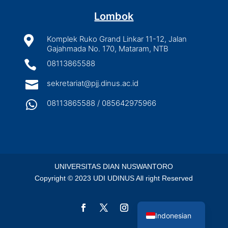
Lombok

Komplek Ruko Grand Linkar 11-12, Jalan
Gajahmada No. 170, Mataram, NTB

08113865588

sekretariat@pjj.dinus.ac.id

08113865588 / 085642975966
UNIVERSITAS DIAN NUSWANTORO
Copyright © 2023 UDI UDINUS All right Reserved
English
Indonesian