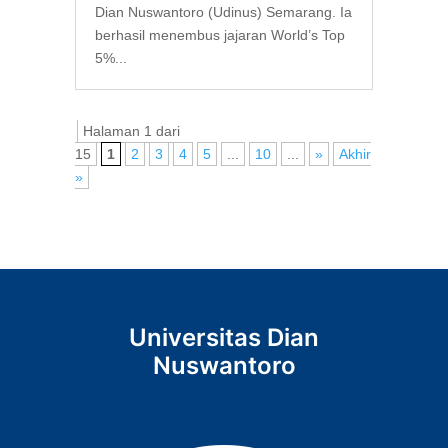
Dian Nuswantoro (Udinus) Semarang. Ia
berhasil menembus jajaran World’s Top
5%...
Halaman 1 dari
15
1
2
3
4
5
...
10
...
»
Akhir
»
Universitas Dian
Nuswantoro