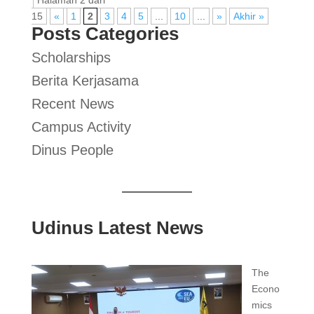
Halaman 2 dari
15
«
1
2
3
4
5
...
10
...
»
Akhir »
Posts Categories
Scholarships
Berita Kerjasama
Recent News
Campus Activity
Dinus People
Udinus Latest News
The
Econo
mics