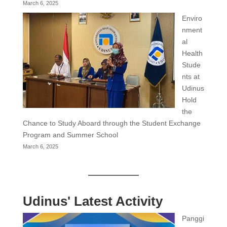
March 6, 2025
Enviro
nment
al
Health
Stude
nts at
Udinus
Hold
the
Chance to Study Aboard through the Student Exchange
Program and Summer School
March 6, 2025
Udinus' Latest Activity
Panggi