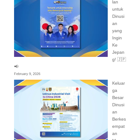
lan
untuk
Dinusi
an
yang
Ingin
Ke
Jepan
g! 🇯🇵
📢
February 9, 2026
Keluar
ga
Besar
Dinusi
an
Berkes
empat
an