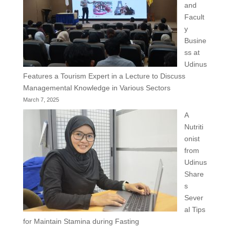
and
Facult
y
Busine
ss at
Udinus
Features a Tourism Expert in a Lecture to Discuss
Managemental Knowledge in Various Sectors
March 7, 2025
A
Nutriti
onist
from
Udinus
Share
s
Sever
al Tips
for Maintain Stamina during Fasting