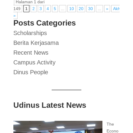
Halaman 1 dari
149
1
2
3
4
5
...
10
20
30
...
»
Akhir
»
Posts Categories
Scholarships
Berita Kerjasama
Recent News
Campus Activity
Dinus People
Udinus Latest News
The
Econo