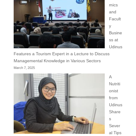
mics
and
Facult
y
Busine
ss at
Udinus
Features a Tourism Expert in a Lecture to Discuss
Managemental Knowledge in Various Sectors
March 7, 2025
A
Nutriti
onist
from
Udinus
Share
s
Sever
al Tips