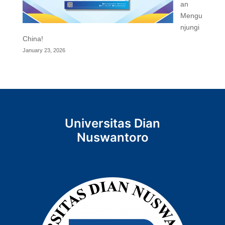
an
Mengu
njungi
China!
January 23, 2026
Universitas Dian
Nuswantoro