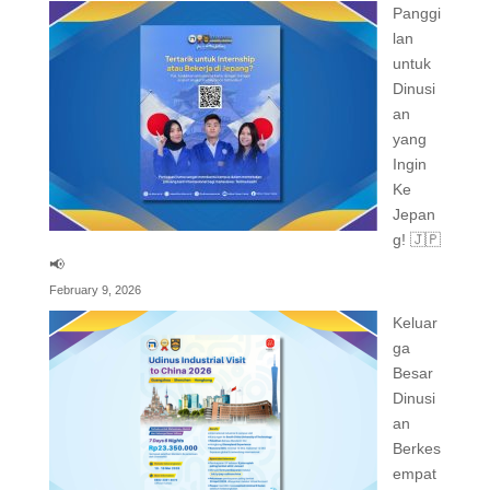
Panggi
lan
untuk
Dinusi
an
yang
Ingin
Ke
Jepan
g! 🇯🇵
📢
February 9, 2026
Keluar
ga
Besar
Dinusi
an
Berkes
empat