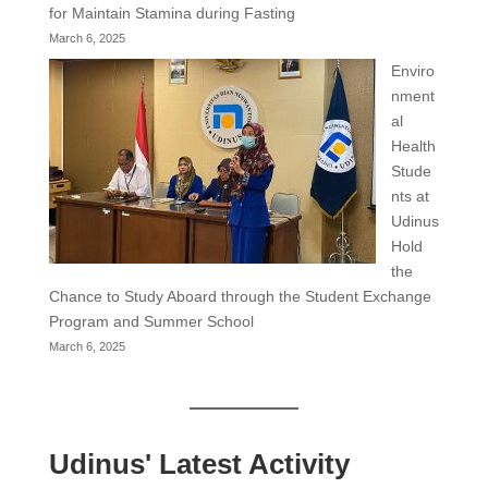
for Maintain Stamina during Fasting
March 6, 2025
Enviro
nment
al
Health
Stude
nts at
Udinus
Hold
the
Chance to Study Aboard through the Student Exchange
Program and Summer School
March 6, 2025
Udinus' Latest Activity