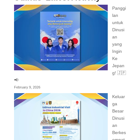
Panggi
lan
untuk
Dinusi
an
yang
Ingin
Ke
Jepan
g! 🇯🇵
📢
February 9, 2026
Keluar
ga
Besar
Dinusi
an
Berkes
empat