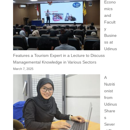
Econo
mics
and
Facult
y
Busine
ss at
Udinus
Features a Tourism Expert in a Lecture to Discuss
Managemental Knowledge in Various Sectors
March 7, 2025
A
Nutriti
onist
from
Udinus
Share
s
Sever