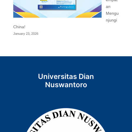
an
Mengu
njungi
China!
January 23, 2026
Universitas Dian
Nuswantoro