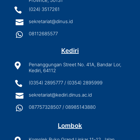
Province, 50131

(024) 3517261

sekretariat@dinus.id

08112685577
Kediri

Penanggungan Street No. 41A, Bandar Lor,
Kediri, 64112

(0354) 2895777 / (0354) 2895999

sekretariat@kediri.dinus.ac.id

087757328507 / 08985143880
Lombok
Komplek Ruko Grand Linkar 11-12, Jalan