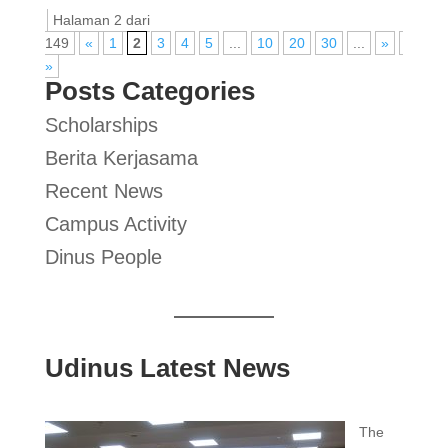
Halaman 2 dari
149
«
1
2
3
4
5
...
10
20
30
...
»
Akhir
»
Posts Categories
Scholarships
Berita Kerjasama
Recent News
Campus Activity
Dinus People
Udinus Latest News
The