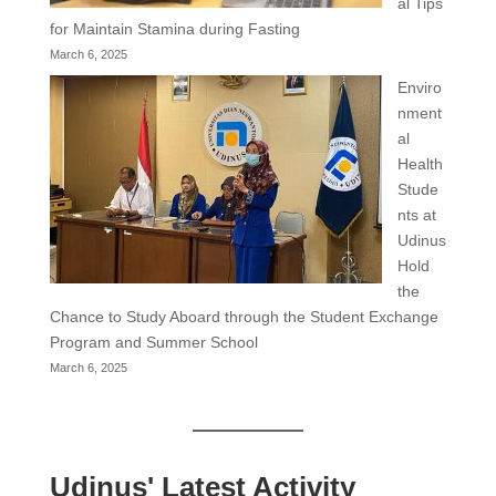
al Tips
for Maintain Stamina during Fasting
March 6, 2025
Enviro
nment
al
Health
Stude
nts at
Udinus
Hold
the
Chance to Study Aboard through the Student Exchange
Program and Summer School
March 6, 2025
Udinus' Latest Activity